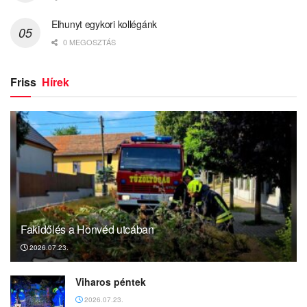
Elhunyt egykori kollégánk
0 MEGOSZTÁS
Friss
Hírek
Fakidőlés a Honvéd utcában
2026.07.23.
Viharos péntek
2026.07.23.