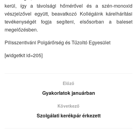
kerül, így a távolsági hőmérővel és a szén-monoxid
vészjelzővel együtt, beavatkozó Kollégáink kárelhárítási
tevékenységét fogja segíteni, elsősorban a baleset
megelőzésben.
Pilisszentiváni Polgárőrség és Tűzoltó Egyesület
[widgetkit id=205]
Előző
Gyakorlatok januárban
Következő
Szolgálati kerékpár érkezett