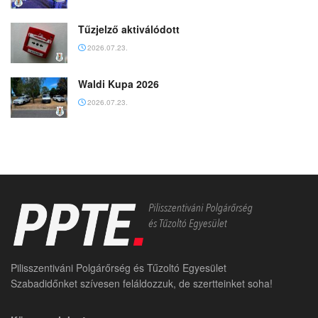
Tűzjelző aktiválódott
2026.07.23.
Waldi Kupa 2026
2026.07.23.
Pilisszentiváni Polgárőrség és Tűzoltó Egyesület
Szabadidőnket szívesen feláldozzuk, de szertteinket soha!