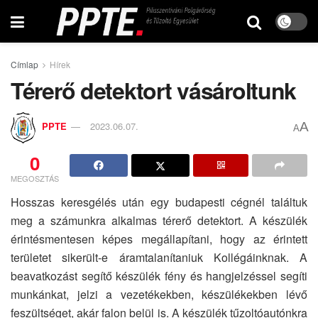
Címlap
Hírek
Térerő detektort vásároltunk
A
PPTE
2023.06.07.
A
0
MEGOSZTÁS
Hosszas keresgélés után egy budapesti cégnél találtuk
meg a számunkra alkalmas térerő detektort. A készülék
érintésmentesen képes megállapítani, hogy az érintett
területet sikerült-e áramtalanítaniuk Kollégáinknak. A
beavatkozást segítő készülék fény és hangjelzéssel segíti
munkánkat, jelzi a vezetékekben, készülékekben lévő
feszültséget, akár falon belül is. A készülék tűzoltóautónkra