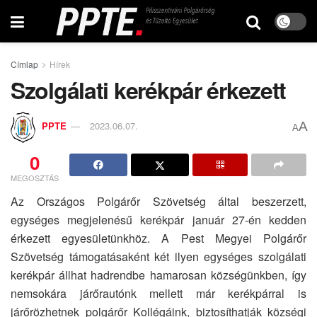
Címlap
Hírek
Szolgálati kerékpár érkezett
A
PPTE
2023.06.07.
A
0
MEGOSZTÁS
Az Országos Polgárőr Szövetség által beszerzett,
egységes megjelenésű kerékpár január 27-én kedden
érkezett egyesületünkhöz. A Pest Megyei Polgárőr
Szövetség támogatásaként két ilyen egységes szolgálati
kerékpár állhat hadrendbe hamarosan községünkben, így
nemsokára járőrautónk mellett már kerékpárral is
járőrözhetnek polgárőr Kollégáink, biztosíthatják községi