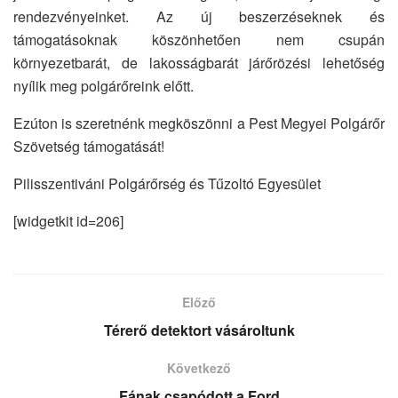
rendezvényeinket. Az új beszerzéseknek és
támogatásoknak köszönhetően nem csupán
környezetbarát, de lakosságbarát járőrözési lehetőség
nyílik meg polgárőreink előtt.
Ezúton is szeretnénk megköszönni a Pest Megyei Polgárőr
Szövetség támogatását!
Pilisszentiváni Polgárőrség és Tűzoltó Egyesület
[widgetkit id=206]
Előző
Térerő detektort vásároltunk
Következő
Fának csapódott a Ford