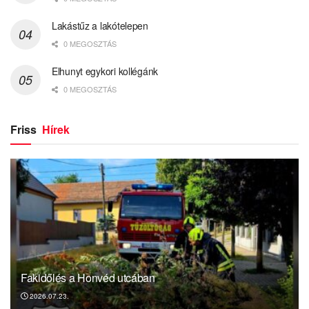
Lakástűz a lakótelepen
0 MEGOSZTÁS
Elhunyt egykori kollégánk
0 MEGOSZTÁS
Friss
Hírek
Fakidőlés a Honvéd utcában
2026.07.23.