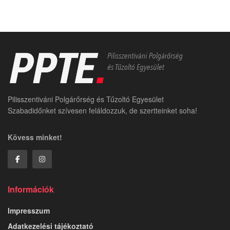
2026.07.23.
HÍREK
Tűzjelző aktiválódott