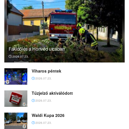
Különös riasztás
0 MEGOSZTÁS
Megjelent „Jézus” a téren
0 MEGOSZTÁS
Családi ház égett a Szabadság úton
0 MEGOSZTÁS
Lakástűz a lakótelepen
0 MEGOSZTÁS
Elhunyt egykori kollégánk
0 MEGOSZTÁS
Friss
Hírek