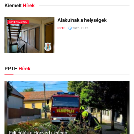
Kiemelt
Hírek
Alakulnak a helységek
ÉPÍTKEZÜNK
PPTE
2025.11.28.
PPTE
Hírek
Fakidőlés a Honvéd utcában