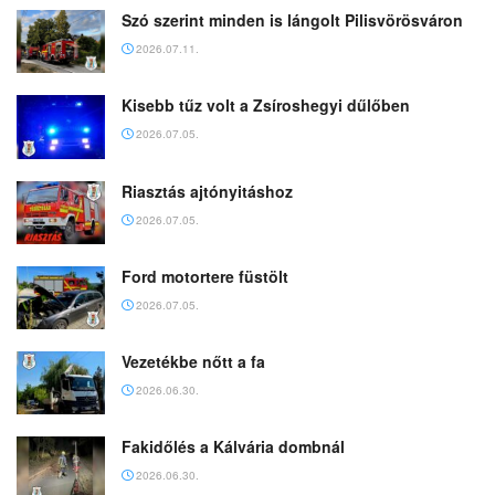
Szó szerint minden is lángolt Pilisvörösváron
2026.07.11.
Kisebb tűz volt a Zsíroshegyi dűlőben
2026.07.05.
Riasztás ajtónyitáshoz
2026.07.05.
Ford motortere füstölt
2026.07.05.
Vezetékbe nőtt a fa
2026.06.30.
Fakidőlés a Kálvária dombnál
2026.06.30.