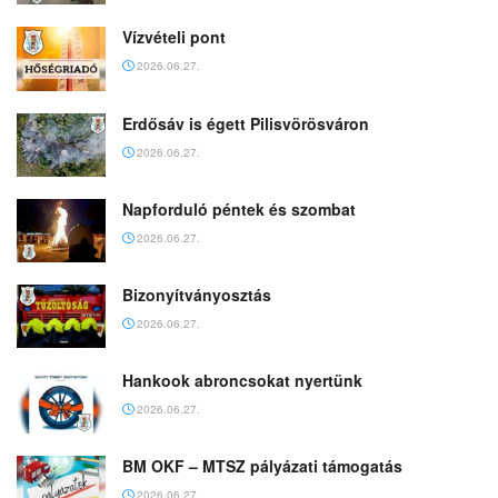
Vízvételi pont
2026.06.27.
Erdősáv is égett Pilisvörösváron
2026.06.27.
Napforduló péntek és szombat
2026.06.27.
Bizonyítványosztás
2026.06.27.
Hankook abroncsokat nyertünk
2026.06.27.
BM OKF – MTSZ pályázati támogatás
2026.06.27.