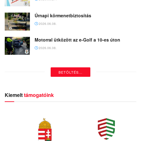
Úrnapi körmenetbiztosítás
2026.06.08.
Motorral ütközött az e-Golf a 10-es úton
2026.06.08.
Aljnövényzet égett Szélhegy állomás
közelében
2026.06.08.
Személygépkocsik ütköztek Vörösváron
2026.06.08.
Tűzjelző jelzett a Művészetek Házában
2026.06.08.