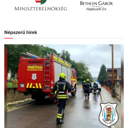
Faág tört le a Lapály utcában
2026.06.08.
Újabb hajnali tűzjelzés
2026.06.08.
Nyitott szertárkapu 2026 – gyereknap
2026.06.08.
MÉG TÖBB
Kiemelt
támogatóink