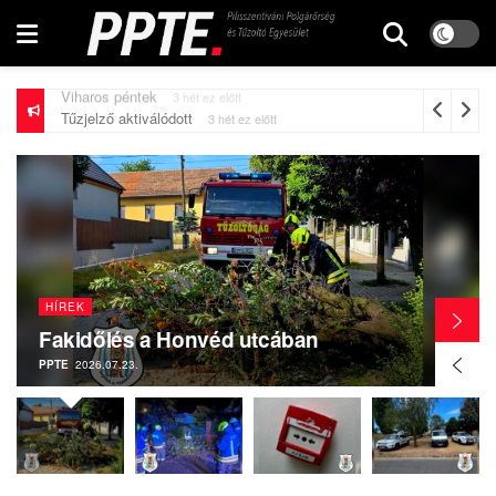
Tűzjelző aktiválódott
3 hét ez előtt
HÍREK
Fakidőlés a Honvéd utcában
PPTE
2026.07.23.