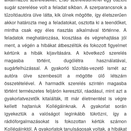
sugár szerelése volt a feladat síkban. A szerparancsnok a
tűzoltóautóra ülve látta, kik ülnek mögötte, így életszerűen
akkor határozta meg a feladatokat, osztotta ki a teendőket,
mintha csak egy éles riasztás alkalmával történne. A
feladatok meghatározása, kiosztása és végrehajtása jól
ment, a végén a hibákat átbeszéltük és fokozott figyelmet
kértünk a hibák kijavítására. A következő szerelés
magasba történt, dugólétra használatával,
sugárfelhúzással. A gyakorló tűzoltás-vezető ismét az
autóra ülve szembesült a mögötte ülő létszám
összetételével. A harmadik szerelés szintén magasba
történt természetes feljárón keresztül, ráadásul, mint azt a
gyakorlatvezetők kitalálták, itt már életmentést is végre
kellett hajtaniuk Kollégáinknak. A gyakorlat során
igyekeztük a valóságot leginkább tükrözni, így a
rádióforgalmazásokat is fokozottan kértük számon
Kollégáinktól. A gyakorlatok tanulságosak voltak, a hibákat