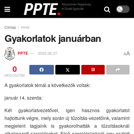
Címlap
Hírek
Gyakorlatok januárban
A
PPTE
2023.06.07.
A
0
MEGOSZTÁS
A gyakorlatok témái a következők voltak:
január 14. szerda:
Két gyakorlatvezetővel, igen hasznos gyakorlatot
hajtottunk végre, mely során új tűzoltás-vezetőink, valamint
megjelent tagjaink is gyakorolhatták a tűzoltásoknál
alkalmazott szereléseket. Első szerelésünknél egy osztott