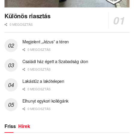
Különös riasztás
0 MEGOSZTÁS
Megjelent „Jézus” a téren
0 MEGOSZTÁS
Családi ház égett a Szabadság úton
0 MEGOSZTÁS
Lakástűz a lakótelepen
0 MEGOSZTÁS
Elhunyt egykori kollégánk
0 MEGOSZTÁS
Friss
Hírek