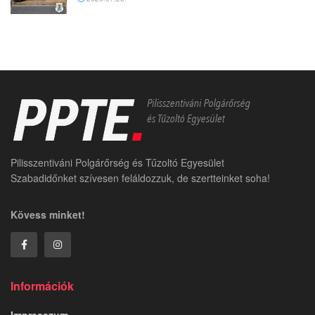
Pilisszentiváni Polgárőrség és Tűzoltó Egyesület
Szabadidőnket szívesen feláldozzuk, de szertteinket soha!
Kövess minket!
Információk
Impresszum