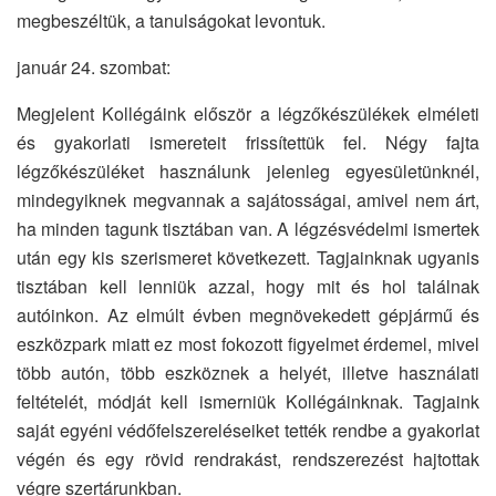
megbeszéltük, a tanulságokat levontuk.
január 24. szombat:
Megjelent Kollégáink először a légzőkészülékek elméleti
és gyakorlati ismereteit frissítettük fel. Négy fajta
légzőkészüléket használunk jelenleg egyesületünknél,
mindegyiknek megvannak a sajátosságai, amivel nem árt,
ha minden tagunk tisztában van. A légzésvédelmi ismertek
után egy kis szerismeret következett. Tagjainknak ugyanis
tisztában kell lenniük azzal, hogy mit és hol találnak
autóinkon. Az elmúlt évben megnövekedett gépjármű és
eszközpark miatt ez most fokozott figyelmet érdemel, mivel
több autón, több eszköznek a helyét, illetve használati
feltételét, módját kell ismerniük Kollégáinknak. Tagjaink
saját egyéni védőfelszereléseiket tették rendbe a gyakorlat
végén és egy rövid rendrakást, rendszerezést hajtottak
végre szertárunkban.