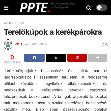
Címlap
Hírek
Terelőkúpok a kerékpárokra
A
PPTE
2023.06.07.
A
0
MEGOSZTÁS
Járőrkerékpárjaink beszerzésük óta láttak már el
járőrszolgálatot Pilisszentiván területén. A rendszerbe
állítást követően megvitattuk elképzeléseinket és
megkezdtük a kerékpárokra tervezett eszközök,
felszerelések beszerzését. A bringák alapvető tartozékai
már megvannak, most a szakfelszerelések beszerzését
kezdtük meg. Első ízben összecsukható bójákat