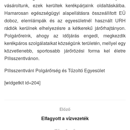
vásároltunk, ezek kerültek kerékpárjaink oldaltáskáiba.
Hamarosan egészségügyi alapellátásra összeállított EÜ
doboz, elemlámpák és az egyesületnél használt URH
rádiók kerülnek elhelyezésre a kétkerekű járőrhajtányon.
Polgárőreink, ahogy az időjárás engedi, megkezdik
kerékpáros szolgálataikat községünk területén, mellyel egy
közvetlenebb, sportosabb járőrözési forma kel életre
Pilisszentivánon.
Pilisszentiváni Polgárőrség és Tűzoltó Egyesület
[widgetkit id=204]
Előző
Elfagyott a vízvezeték