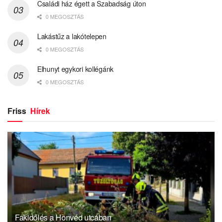
Családi ház égett a Szabadság úton
0 MEGOSZTÁS
Lakástűz a lakótelepen
0 MEGOSZTÁS
Elhunyt egykori kollégánk
0 MEGOSZTÁS
Friss
Hírek
Fakidőlés a Honvéd utcában