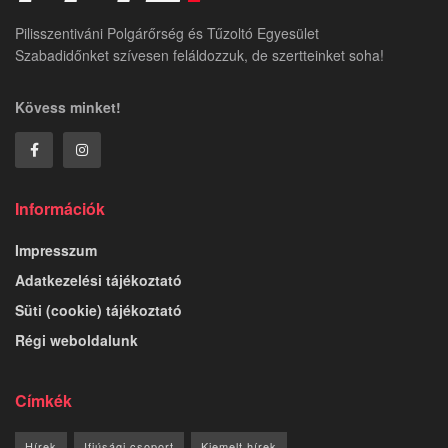
Pilisszentiváni Polgárőrség és Tűzoltó Egyesület
Szabadidőnket szívesen feláldozzuk, de szertteinket soha!
Kövess minket!
Információk
Impresszum
Adatkezelési tájékoztató
Süti (cookie) tájékoztató
Régi weboldalunk
Címkék
Hírek
Ifjúsági csoport
Kiemelt hírek