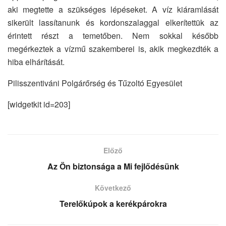
aki megtette a szükséges lépéseket. A víz kiáramlását
sikerült lassítanunk és kordonszalaggal elkerítettük az
érintett részt a temetőben. Nem sokkal később
megérkeztek a vízmű szakemberei is, akik megkezdték a
hiba elhárítását.
Pilisszentiváni Polgárőrség és Tűzoltó Egyesület
[widgetkit id=203]
Előző
Az Ön biztonsága a Mi fejlődésünk
Következő
Terelőkúpok a kerékpárokra