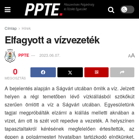
Címlap
Hírek
Elfagyott a vízvezeték
A
PPTE
2023.06.07.
A
0
MEGOSZTÁS
A bejelentés alapján a Ságvári utcában ömlik a víz. Jelzett
helyen a régi temetőben lévő vízkiállásból szökőkút
szerűen ömlött a víz a Ságvári utcában. Egyesületünk
tagjai megpróbálták elzárni a kiállás melletti aknában a
vizet, ám ott is szét volt repedve a vezeték. A helyszínen
tapasztaltakról kérésének megfelelően értesítettük, az
éppen a polgármesteri hivatalban tartózkodó elnökünket,