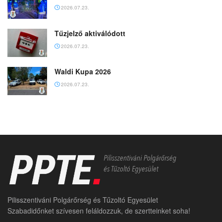
2026.07.23.
Tűzjelző aktiválódott
2026.07.23.
Waldi Kupa 2026
2026.07.23.
Pilisszentiváni Polgárőrség és Tűzoltó Egyesület
Szabadidőnket szívesen feláldozzuk, de szertteinket soha!