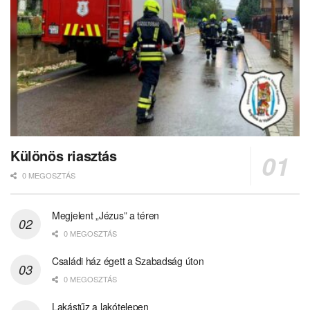
Különös riasztás
0 MEGOSZTÁS
Megjelent „Jézus” a téren
0 MEGOSZTÁS
Családi ház égett a Szabadság úton
0 MEGOSZTÁS
Lakástűz a lakótelepen