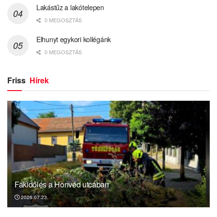
Lakástűz a lakótelepen
0 MEGOSZTÁS
Elhunyt egykori kollégánk
0 MEGOSZTÁS
Friss
Hírek
Fakidőlés a Honvéd utcában
2026.07.23.