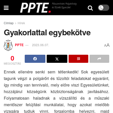
Címlap
Hírek
Gyakorlattal egybekötve
A
PPTE
2023.06.07.
A
0
MEGOSZTÁS
Ennek ellenére senki sem tétlenkedik! Sok egyesületi
tagunk végzi a polgárőri és tűzoltói feladatokat egyaránt,
így mindig van tennivaló, mely előre viszi Egyesületünket,
hozzájárul községünk közbiztonságának javításához.
Folyamatosan haladnak a vízszállító és a műszaki
mentőszer felújítási munkálatai, hogy azokat mielőbb
vizsgára tudjuk vinni, forgalomba helyezni, majd