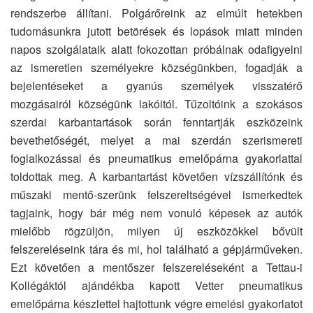
rendszerbe állítani. Polgárőreink az elmúlt hetekben
tudomásunkra jutott betörések és lopások miatt minden
napos szolgálataik alatt fokozottan próbálnak odafigyelni
az ismeretlen személyekre községünkben, fogadják a
bejelentéseket a gyanús személyek visszatérő
mozgásairól községünk lakóitól. Tűzoltóink a szokásos
szerdai karbantartások során fenntartják eszközeink
bevethetőségét, melyet a mai szerdán szerismereti
foglalkozással és pneumatikus emelőpárna gyakorlattal
toldottak meg. A karbantartást követően vízszállítónk és
műszaki mentő-szerünk felszereltségével ismerkedtek
tagjaink, hogy bár még nem vonuló képesek az autók
mielőbb rögzüljön, milyen új eszközökkel bővült
felszereléseink tára és mi, hol található a gépjárműveken.
Ezt követően a mentőszer felszereléseként a Tettau-i
Kollégáktól ajándékba kapott Vetter pneumatikus
emelőpárna készlettel hajtottunk végre emelési gyakorlatot