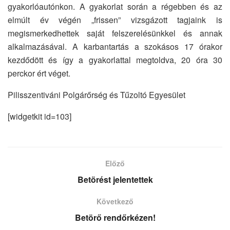
gyakorlóautónkon. A gyakorlat során a régebben és az
elmúlt év végén „frissen” vizsgázott tagjaink is
megismerkedhettek saját felszerelésünkkel és annak
alkalmazásával. A karbantartás a szokásos 17 órakor
kezdődött és így a gyakorlattal megtoldva, 20 óra 30
perckor ért véget.
Pilisszentiváni Polgárőrség és Tűzoltó Egyesület
[widgetkit id=103]
Előző
Betörést jelentettek
Következő
Betörő rendőrkézen!