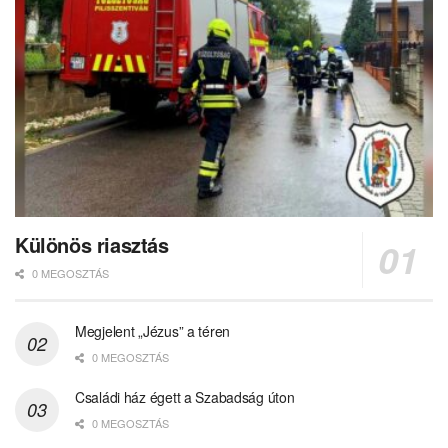
Különös riasztás
0 MEGOSZTÁS
Megjelent „Jézus” a téren
0 MEGOSZTÁS
Családi ház égett a Szabadság úton
0 MEGOSZTÁS