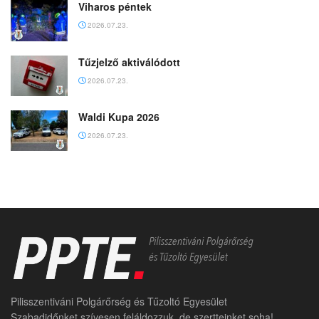
Viharos péntek
2026.07.23.
Tűzjelző aktiválódott
2026.07.23.
Waldi Kupa 2026
2026.07.23.
Pilisszentiváni Polgárőrség és Tűzoltó Egyesület
Szabadidőnket szívesen feláldozzuk, de szertteinket soha!