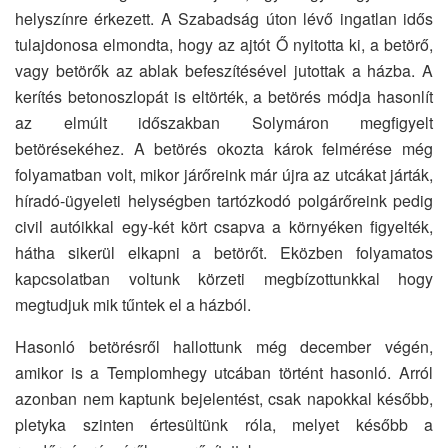
helyszínre érkezett. A Szabadság úton lévő ingatlan idős
tulajdonosa elmondta, hogy az ajtót Ő nyitotta ki, a betörő,
vagy betörők az ablak befeszítésével jutottak a házba. A
kerítés betonoszlopát is eltörték, a betörés módja hasonlít
az elmúlt időszakban Solymáron megfigyelt
betörésekéhez. A betörés okozta károk felmérése még
folyamatban volt, mikor járőreink már újra az utcákat járták,
híradó-ügyeleti helységben tartózkodó polgárőreink pedig
civil autóikkal egy-két kört csapva a környéken figyelték,
hátha sikerül elkapni a betörőt. Eközben folyamatos
kapcsolatban voltunk körzeti megbízottunkkal hogy
megtudjuk mik tűntek el a házból.
Hasonló betörésről hallottunk még december végén,
amikor is a Templomhegy utcában történt hasonló. Arról
azonban nem kaptunk bejelentést, csak napokkal később,
pletyka szinten értesültünk róla, melyet később a