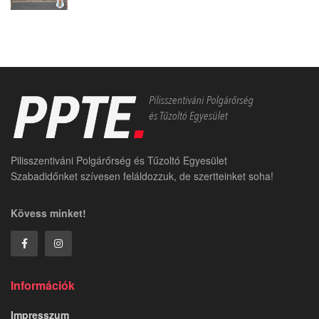
Pilisszentiváni Polgárőrség és Tűzoltó Egyesület
Szabadidőnket szívesen feláldozzuk, de szertteinket soha!
Kövess minket!
Információk
Impresszum