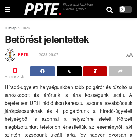
Címlap
Hírek
Betörést jelentettek
A
PPTE
2023.06.07.
A
0
MEGOSZTÁS
Híradó-ügyeleti helységünkben több polgárőr és tűzoltó is
tartózkodott és járőrünk is járta községünk utcáit. A
bejelentést URH rádiónkon keresztül azonnal továbbítottuk
járőrpárosunknak és 4 polgárőrünk a híradó-ügyeleti
helységből is azonnal a helyszínre sietett. Körzeti
megbízottunkat telefonon értesítettük az eseményről, aki
szintén községünk utcáit járta, így nagyon gyorsan a