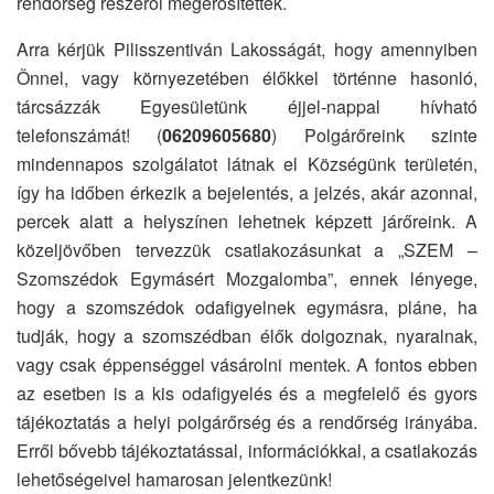
rendőrség részéről megerősítettek.
Arra kérjük Pilisszentiván Lakosságát, hogy amennyiben
Önnel, vagy környezetében élőkkel történne hasonló,
tárcsázzák Egyesületünk éjjel-nappal hívható
telefonszámát! (
06209605680
) Polgárőreink szinte
mindennapos szolgálatot látnak el Községünk területén,
így ha időben érkezik a bejelentés, a jelzés, akár azonnal,
percek alatt a helyszínen lehetnek képzett járőreink. A
közeljövőben tervezzük csatlakozásunkat a „SZEM –
Szomszédok Egymásért Mozgalomba”, ennek lényege,
hogy a szomszédok odafigyelnek egymásra, pláne, ha
tudják, hogy a szomszédban élők dolgoznak, nyaralnak,
vagy csak éppenséggel vásárolni mentek. A fontos ebben
az esetben is a kis odafigyelés és a megfelelő és gyors
tájékoztatás a helyi polgárőrség és a rendőrség irányába.
Erről bővebb tájékoztatással, információkkal, a csatlakozás
lehetőségeivel hamarosan jelentkezünk!