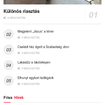
Különös riasztás
0 MEGOSZTÁS
Megjelent „Jézus” a téren
0 MEGOSZTÁS
Családi ház égett a Szabadság úton
0 MEGOSZTÁS
Lakástűz a lakótelepen
0 MEGOSZTÁS
Elhunyt egykori kollégánk
0 MEGOSZTÁS
Friss
Hírek