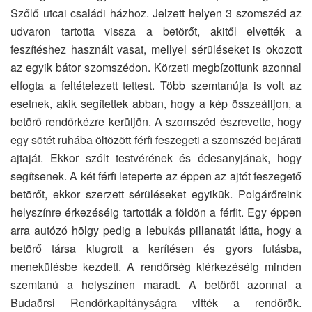
Szőlő utcai családi házhoz. Jelzett helyen 3 szomszéd az
udvaron tartotta vissza a betörőt, akitől elvették a
feszítéshez használt vasat, mellyel sérüléseket is okozott
az egyik bátor szomszédon. Körzeti megbízottunk azonnal
elfogta a feltételezett tettest. Több szemtanúja is volt az
esetnek, akik segítettek abban, hogy a kép összeálljon, a
betörő rendőrkézre kerüljön. A szomszéd észrevette, hogy
egy sötét ruhába öltözött férfi feszegeti a szomszéd bejárati
ajtaját. Ekkor szólt testvérének és édesanyjának, hogy
segítsenek. A két férfi leteperte az éppen az ajtót feszegető
betörőt, ekkor szerzett sérüléseket egyikük. Polgárőreink
helyszínre érkezéséig tartották a földön a férfit. Egy éppen
arra autózó hölgy pedig a lebukás pillanatát látta, hogy a
betörő társa kiugrott a kerítésen és gyors futásba,
menekülésbe kezdett. A rendőrség kiérkezéséig minden
szemtanú a helyszínen maradt. A betörőt azonnal a
Budaörsi Rendőrkapitányságra vitték a rendőrök.