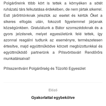
Polgárőreink több kört is tettek a környéken a sötét
ruházatú társ felkutatása érdekében, de nem jártak sikerrel.
Esti járőrtriónknak jeleztük az esetet és kértük Őket a
sikeres elfogás után, fokozott figyelemmel járjanak
községünkben. Gratulálunk a Bátor szomszédoknak és a
gyors jelzésnek, melyet egyesületünk felé tettek, így
azonnal reagálni tudtunk az eseményre, természetesen
értesítve, majd együttműködve körzeti megbízottunkkal és
együttműködő partnerünk a Pilisvörösvári Rendőrőrs
munkatársaival!
Pilisszentiváni Polgárőrség és Tűzoltó Egyesület
Előző
Gyakorlattal egybekötve