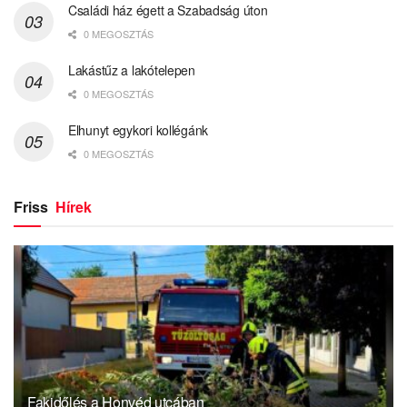
Családi ház égett a Szabadság úton
0 MEGOSZTÁS
Lakástűz a lakótelepen
0 MEGOSZTÁS
Elhunyt egykori kollégánk
0 MEGOSZTÁS
Friss
Hírek
Fakidőlés a Honvéd utcában