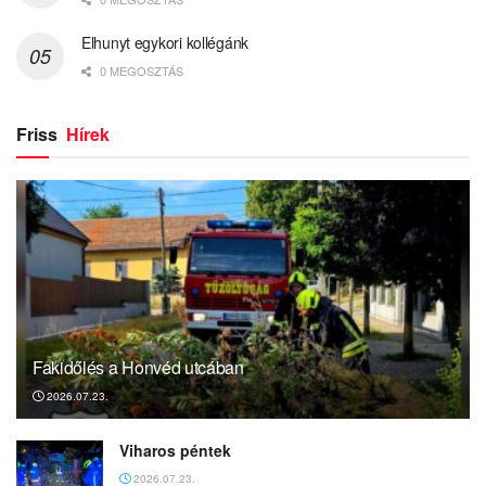
Elhunyt egykori kollégánk
0 MEGOSZTÁS
Friss
Hírek
Fakidőlés a Honvéd utcában
2026.07.23.
Viharos péntek
2026.07.23.