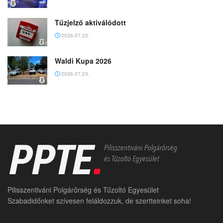
Tűzjelző aktiválódott
2026.07.23.
Waldi Kupa 2026
2026.07.23.
Pilisszentiváni Polgárőrség és Tűzoltó Egyesület
Szabadidőnket szívesen feláldozzuk, de szertteinket soha!