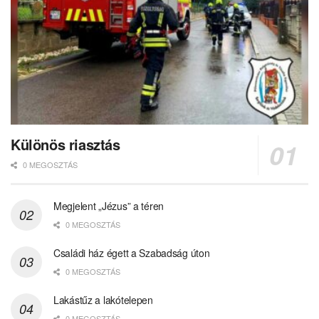
Különös riasztás
0 MEGOSZTÁS
Megjelent „Jézus” a téren
0 MEGOSZTÁS
Családi ház égett a Szabadság úton
0 MEGOSZTÁS
Lakástűz a lakótelepen
0 MEGOSZTÁS