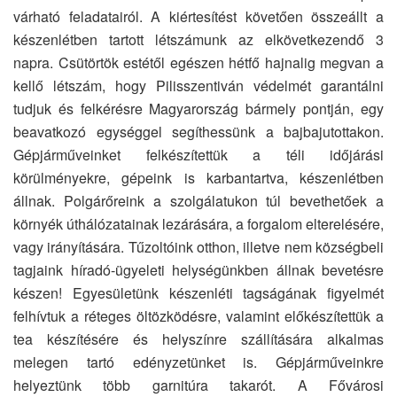
várható feladatairól. A kiértesítést követően összeállt a
készenlétben tartott létszámunk az elkövetkezendő 3
napra. Csütörtök estétől egészen hétfő hajnalig megvan a
kellő létszám, hogy Pilisszentiván védelmét garantálni
tudjuk és felkérésre Magyarország bármely pontján, egy
beavatkozó egységgel segíthessünk a bajbajutottakon.
Gépjárműveinket felkészítettük a téli időjárási
körülményekre, gépeink is karbantartva, készenlétben
állnak. Polgárőreink a szolgálatukon túl bevethetőek a
környék úthálózatainak lezárására, a forgalom elterelésére,
vagy irányítására. Tűzoltóink otthon, illetve nem községbeli
tagjaink híradó-ügyeleti helységünkben állnak bevetésre
készen! Egyesületünk készenléti tagságának figyelmét
felhívtuk a réteges öltözködésre, valamint előkészítettük a
tea készítésére és helyszínre szállítására alkalmas
melegen tartó edényzetünket is. Gépjárműveinkre
helyeztünk több garnitúra takarót. A Fővárosi