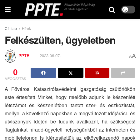
Címlap
Hírek
Felkészülten, ügyeletben
A
PPTE
2023.06.07.
A
0
MEGOSZTÁS
A Fővárosi Katasztrófavédelmi Igazgatóság csütörtökön
este értesített Minket, hogy mielőbb adjunk le készenléti
létszámot és készenlétben tartott szer- és eszközlistát,
mellyel a következő napokban a megváltozott időjárási- és
útviszonyok idején be tudunk avatkozni, ha szükséges!
Tagjainkat híradó-ügyeleti helységünkből az interneten és
mobiltelefonon is kiértesítettük az elkövetkezendő napok