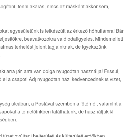
gíteni, tenni akarás, nincs ez másként akkor sem,
sokat egyesületünk is felkészült az érkező hőhullámra! Bár
ljesítőkre, beavatkozókra való odafigyelés. Mindemellett
talmas terhelést jelent tagjainknak, de igyekszünk
.
aki arra jár, arra van dolga nyugodtan használja! Frissülj
árd el a csapot! Adj nyugodtan házi kedvencednek is vizet,
ység utcában, a Postával szemben a főtérnél, valamint a
sapokat a temetőinkben találhatunk, de használjuk ki
hőségben.
tüzet gyújtani belterületi és külterületi erdőkben,