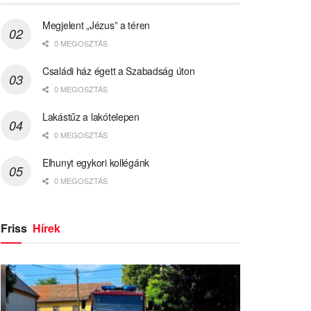
Megjelent „Jézus” a téren
0 MEGOSZTÁS
Családi ház égett a Szabadság úton
0 MEGOSZTÁS
Lakástűz a lakótelepen
0 MEGOSZTÁS
Elhunyt egykori kollégánk
0 MEGOSZTÁS
Friss
Hírek