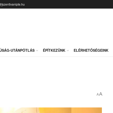
@]szentivanipte.hu
JÚSÁG-UTÁNPÓTLÁS
ÉPÍTKEZÜNK
ELÉRHETŐSÉGEINK
A
A