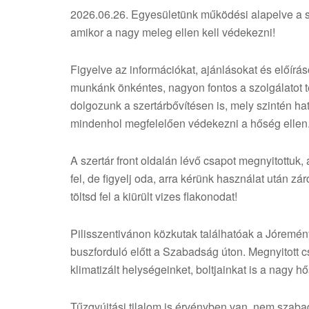
2026.06.26. Egyesületünk működési alapelve a se
amikor a nagy meleg ellen kell védekezni!
Figyelve az információkat, ajánlásokat és előírá
munkánk önkéntes, nagyon fontos a szolgálatot te
dolgozunk a szertárbővítésen is, mely szintén ha
mindenhol megfelelően védekezni a hőség ellen
A szertár front oldalán lévő csapot megnyitottuk, 
fel, de figyelj oda, arra kérünk használat után z
töltsd fel a kiürült vizes flakonodat!
Pilisszentivánon közkutak találhatóak a Jóremén
buszforduló előtt a Szabadság úton. Megnyitott c
klimatizált helységeinket, boltjainkat is a nagy 
Tűzgyújtási tilalom is érvényben van, nem szabad 