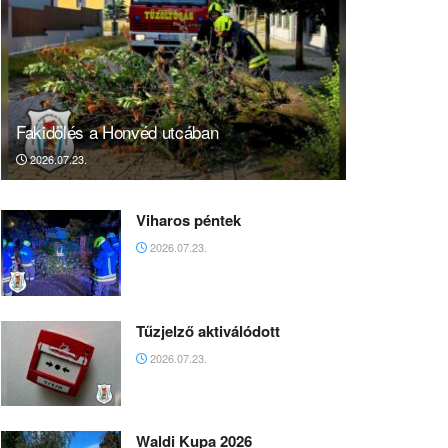
Fakidőlés a Honvéd utcában
2026.07.23.
Viharos péntek
2026.07.23.
Tűzjelző aktiválódott
2026.07.23.
Waldi Kupa 2026