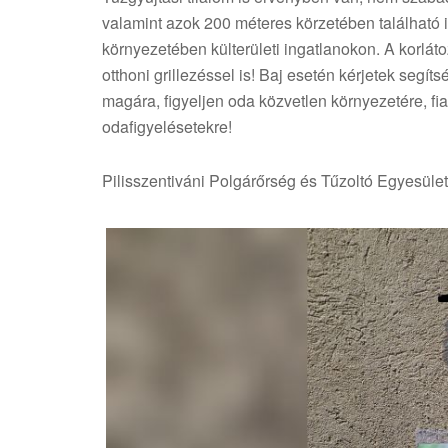
valamint azok 200 méteres körzetében található i
környezetében külterületi ingatlanokon. A korláto
otthoni grillezéssel is! Baj esetén kérjetek segí
magára, figyeljen oda közvetlen környezetére, fi
odafigyelésetekre!
Pilisszentiváni Polgárőrség és Tűzoltó Egyesület