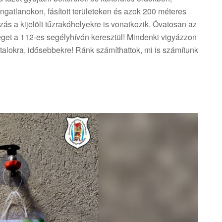
ngatlanokon, fásított területeken és azok 200 méteres
zás a kijelölt tűzrakóhelyekre is vonatkozik. Óvatosan az
tséget a 112-es segélyhívón keresztül! Mindenki vigyázzon
atalokra, idősebbekre! Ránk számíthattok, mi is számítunk