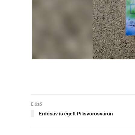
Előző
Erdősáv is égett Pilisvörösváron