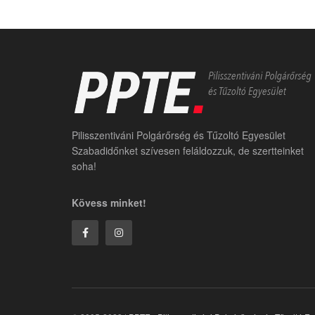
Pilisszentiváni Polgárőrség és Tűzoltó Egyesület
Szabadidőnket szívesen feláldozzuk, de szertteinket
soha!
Kövess minket!