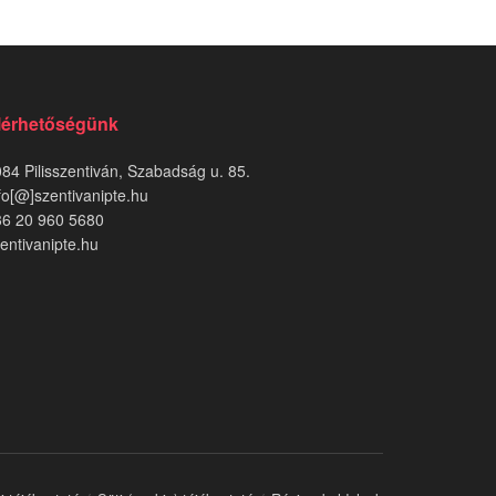
lérhetőségünk
84 Pilisszentiván, Szabadság u. 85.
fo[@]szentivanipte.hu
36 20 960 5680
entivanipte.hu