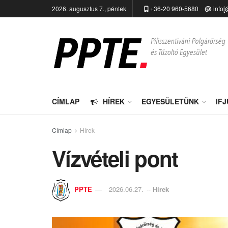
2026. augusztus 7., péntek
+36-20 960-5680
info[
CÍMLAP
HÍREK
EGYESÜLETÜNK
IF
Címlap
Hírek
Vízvételi pont
PPTE
2026.06.27.
--
Hírek