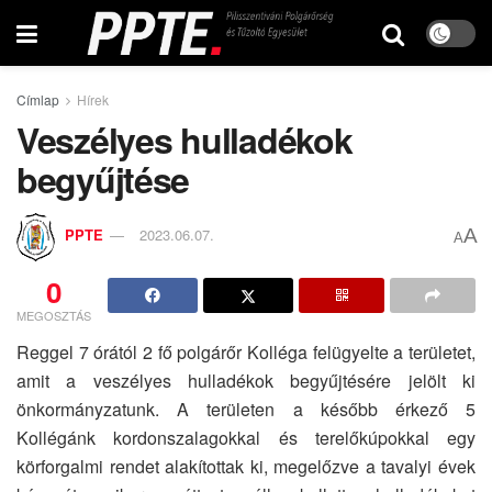
Címlap
Hírek
Veszélyes hulladékok
begyűjtése
A
PPTE
2023.06.07.
A
0
MEGOSZTÁS
Reggel 7 órától 2 fő polgárőr Kolléga felügyelte a területet,
amit a veszélyes hulladékok begyűjtésére jelölt ki
önkormányzatunk. A területen a később érkező 5
Kollégánk kordonszalagokkal és terelőkúpokkal egy
körforgalmi rendet alakítottak ki, megelőzve a tavalyi évek