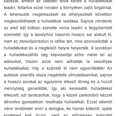
káoszát, amikor az úttesten állva kellett a hulladékokat
leadni, feltartva ezzel minden a környéken zajló forgalmat.
A teherautók megérkezését és elhelyezését követően
megkezdődhetett a hulladékok leadása. Sajnos mindenki
az első két órában szerette volna leadni a felgyülemlett
szemetét, így a tavalyihoz hasonló hosszú sor alakult ki,
mert az átvevőpontokon is időbe telt, mire azonosították a
hulladékokat és a megfelelő helyre helyezték. A sorokban
a hulladékszállító cég képviselője előre mérte fel az
adósokat, hiszen azok nem adhatták le veszélyes
hulladékaikat, míg a számlát ki nem egyenlítették! Az
autósok jelentős része megértette útmutatásainkat, sajnos
a hosszú sorokat az egyszerre érkező tömeg és a hozott
mennyiség generálták, így aki kevesebb hulladékkal
érkezett, azt tanácsoltuk, hogy a közeli parkolóból kézzel
áthordva gyorsabban leadhatja hulladékát. Ezzel sikerült
némi lendületet vinni a dologba, és hamar kiderült, újabb
konténert kell hozni, mert az előzetesen kirendelt