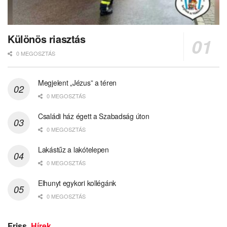
Különös riasztás
0 MEGOSZTÁS
Megjelent „Jézus” a téren
0 MEGOSZTÁS
Családi ház égett a Szabadság úton
0 MEGOSZTÁS
Lakástűz a lakótelepen
0 MEGOSZTÁS
Elhunyt egykori kollégánk
0 MEGOSZTÁS
Friss
Hírek