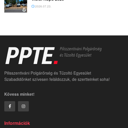
2026.07.23.
Pilisszentiváni Polgárőrség és Tűzoltó Egyesület
Szabadidőnket szívesen feláldozzuk, de szertteinket soha!
Kövess minket!
Információk