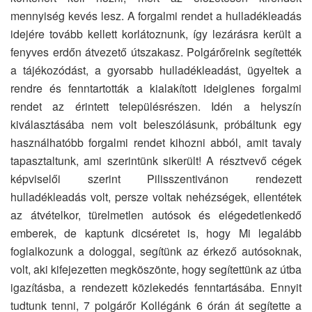
mennyiség kevés lesz. A forgalmi rendet a hulladékleadás
idejére tovább kellett korlátoznunk, így lezárásra került a
fenyves erdőn átvezető útszakasz. Polgárőreink segítették
a tájékozódást, a gyorsabb hulladékleadást, ügyeltek a
rendre és fenntartották a kialakított ideiglenes forgalmi
rendet az érintett településrészen. Idén a helyszín
kiválasztásába nem volt beleszólásunk, próbáltunk egy
használhatóbb forgalmi rendet kihozni abból, amit tavaly
tapasztaltunk, ami szerintünk sikerült! A résztvevő cégek
képviselői szerint Pilisszentivánon rendezett
hulladékleadás volt, persze voltak nehézségek, ellentétek
az átvételkor, türelmetlen autósok és elégedetlenkedő
emberek, de kaptunk dicséretet is, hogy Mi legalább
foglalkozunk a dologgal, segítünk az érkező autósoknak,
volt, aki kifejezetten megköszönte, hogy segítettünk az útba
igazításba, a rendezett közlekedés fenntartásába. Ennyit
tudtunk tenni, 7 polgárőr Kollégánk 6 órán át segítette a