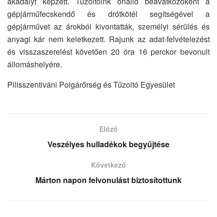
akadályt képzett. Tűzoltóink önálló beavatkozóként a
gépjárműfecskendő és drótkötél segítségével a
gépjárművet az árokból kivontatták, személyi sérülés és
anyagi kár nem keletkezett. Rajunk az adat-felvételezést
és visszaszerelést követően 20 óra 16 perckor bevonult
állomáshelyére.
Pilisszentiváni Polgárőrség és Tűzoltó Egyesület
Előző
Veszélyes hulladékok begyűjtése
Következő
Márton napon felvonulást biztosítottunk