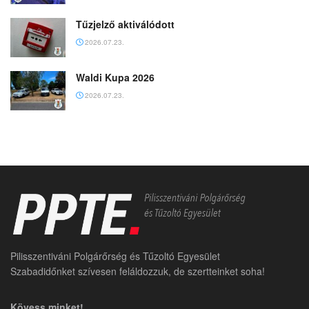
Tűzjelző aktiválódott
2026.07.23.
Waldi Kupa 2026
2026.07.23.
Pilisszentiváni Polgárőrség és Tűzoltó Egyesület
Szabadidőnket szívesen feláldozzuk, de szertteinket soha!
Kövess minket!