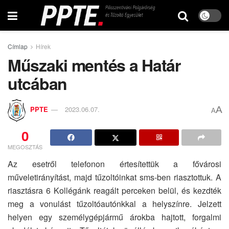
Címlap
Hírek
Műszaki mentés a Határ
utcában
A
PPTE
2023.06.07.
A
0
MEGOSZTÁS
Az esetről telefonon értesítettük a fővárosi
műveletirányítást, majd tűzoltóinkat sms-ben riasztottuk. A
riasztásra 6 Kollégánk reagált perceken belül, és kezdték
meg a vonulást tűzoltóautónkkal a helyszínre. Jelzett
helyen egy személygépjármű árokba hajtott, forgalmi