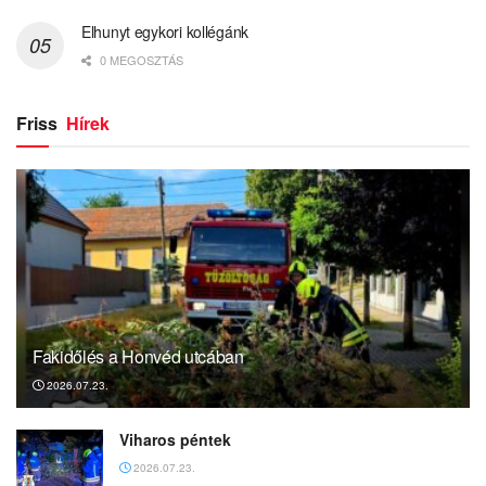
Elhunyt egykori kollégánk
0 MEGOSZTÁS
Friss
Hírek
Fakidőlés a Honvéd utcában
2026.07.23.
Viharos péntek
2026.07.23.