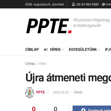
2026. augusztus 8., szombat
+36-20 960-5680
inf
CÍMLAP
HÍREK
EGYESÜLETÜNK
IF
Címlap
Hírek
Újra átmeneti mego
PPTE
2023.06.07.
--
Hírek
0
0
Facebook meg