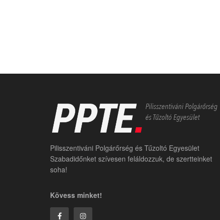
Pilisszentiváni Polgárőrség és Tűzoltó Egyesület
Szabadidőnket szívesen feláldozzuk, de szertteinket
soha!
Kövess minket!