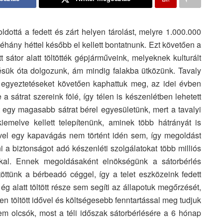
ldottá a fedett és zárt helyen tárolást, melyre 1.000.000
néhány héttel később el kellett bontatnunk. Ezt követően a
t sátor alatt töltötték gépjárműveink, melyeknek kulturált
ésük óta dolgozunk, ám mindig falakba ütközünk. Tavaly
 egyeztetéseket követően kaphattuk meg, az idei évben
a sátrat szereink fölé, így télen is készenlétben lehetett
 egy magasabb sátrat bérel egyesületünk, mert a tavalyi
emelve kellett telepítenünk, aminek több hátrányát is
ivel egy kapavágás nem történt idén sem, így megoldást
ni a biztonságot adó készenléti szolgálatokat több milliós
nkkal. Ennek megoldásaként elnökségünk a sátorbérlés
öttünk a bérbeadó céggel, így a telet eszközeink fedett
ég alatt töltött része sem segíti az állapotuk megőrzését,
n töltött idővel és költségesebb fenntartással meg tudjuk
m olcsók, most a téli időszak sátorbérlésére a 6 hónap