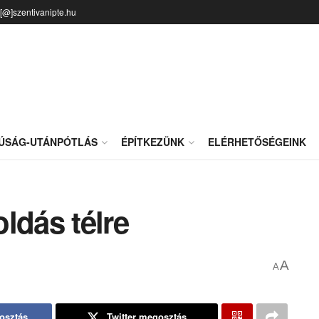
o[@]szentivanipte.hu
JÚSÁG-UTÁNPÓTLÁS
ÉPÍTKEZÜNK
ELÉRHETŐSÉGEINK
ldás télre
A
A
osztás
Twitter megosztás