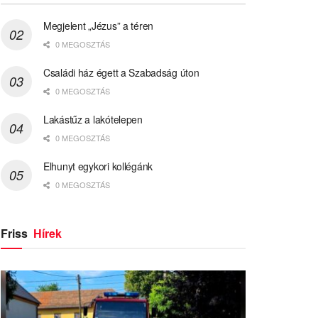
Megjelent „Jézus” a téren
0 MEGOSZTÁS
Családi ház égett a Szabadság úton
0 MEGOSZTÁS
Lakástűz a lakótelepen
0 MEGOSZTÁS
Elhunyt egykori kollégánk
0 MEGOSZTÁS
Friss
Hírek