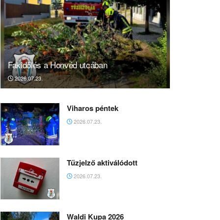
Fakidőlés a Honvéd utcában
2026.07.23.
Viharos péntek
2026.07.23.
Tűzjelző aktiválódott
2026.07.23.
Waldi Kupa 2026