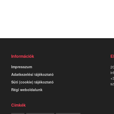
Információk
E
Impresszum
20
in
Adatkezelési tájékoztató
+
Süti (cookie) tájékoztató
sz
Régi weboldalunk
Címkék