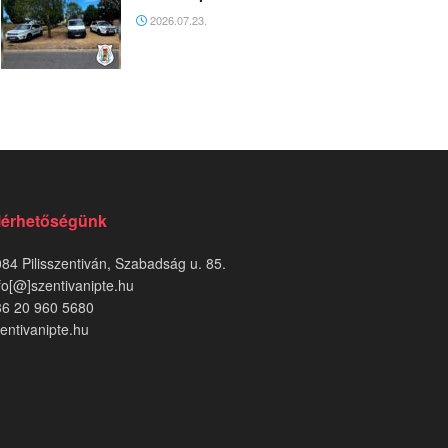
2026.07.23.
lérhetőségünk
84 Pilisszentiván, Szabadság u. 85.
fo[@]szentivanipte.hu
36 20 960 5680
entivanipte.hu