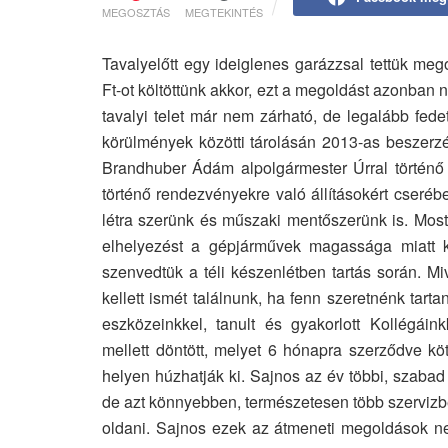
MEGOSZTÁS
MEGTEKINTÉS
Tavalyelőtt egy ideiglenes garázzsal tettük mego
Ft-ot költöttünk akkor, ezt a megoldást azonban 
tavalyi telet már nem zárható, de legalább fedet
körülmények közötti tárolásán 2013-as beszerz
Brandhuber Ádám alpolgármester Úrral történő
történő rendezvényekre való állításokért cserébe 
létra szerünk és műszaki mentőszerünk is. Most
elhelyezést a gépjárművek magassága miatt ki
szenvedtük a téli készenlétben tartás során. M
kellett ismét találnunk, ha fenn szeretnénk tarta
eszközeinkkel, tanult és gyakorlott Kollégái
mellett döntött, melyet 6 hónapra szerződve köt
helyen húzhatják ki. Sajnos az év többi, szabad 
de azt könnyebben, természetesen több szervizbe
oldani. Sajnos ezek az átmeneti megoldások ne