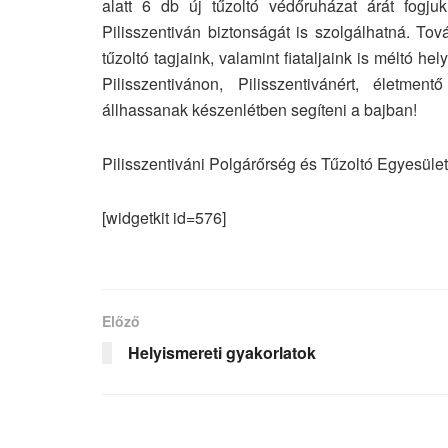
alatt 6 db új tűzoltó védőruházat árát fogju
Pilisszentiván biztonságát is szolgálhatná. To
tűzoltó tagjaink, valamint fiataljaink is méltó
Pilisszentivánon, Pilisszentivánért, életmen
állhassanak készenlétben segíteni a bajban!
Pilisszentiváni Polgárőrség és Tűzoltó Egyesület
[widgetkit id=576]
Előző
Helyismereti gyakorlatok