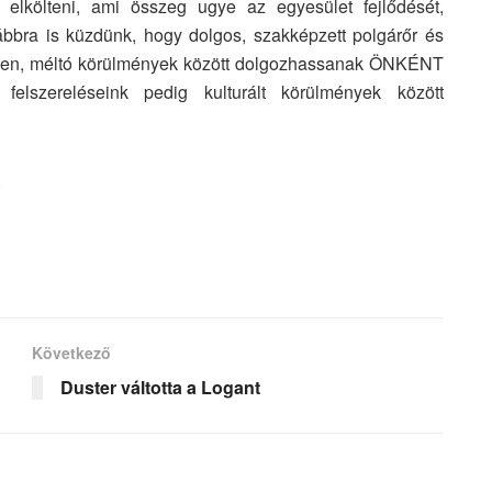
k elkölteni, ami összeg ugye az egyesület fejlődését,
vábbra is küzdünk, hogy dolgos, szakképzett polgárőr és
 helyen, méltó körülmények között dolgozhassanak ÖNKÉNT
tő felszereléseink pedig kulturált körülmények között
Következő
Duster váltotta a Logant