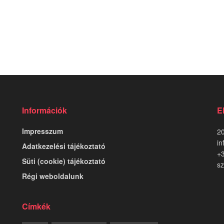
Információk
E
Impresszum
20
in
Adatkezelési tájékoztató
+
Süti (cookie) tájékoztató
sz
Régi weboldalunk
Címkék