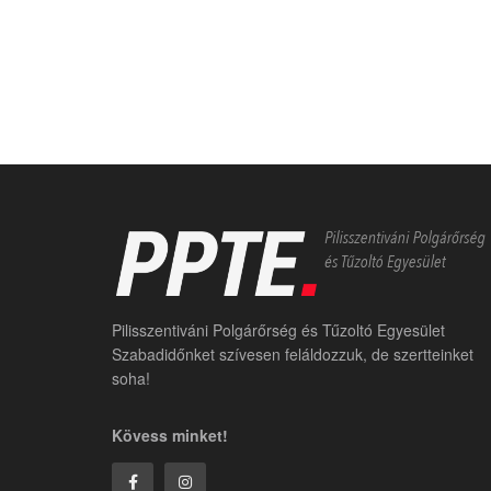
Pilisszentiváni Polgárőrség és Tűzoltó Egyesület
Szabadidőnket szívesen feláldozzuk, de szertteinket
soha!
Kövess minket!