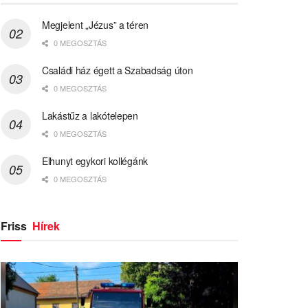
Megjelent „Jézus” a téren
0 MEGOSZTÁS
Családi ház égett a Szabadság úton
0 MEGOSZTÁS
Lakástűz a lakótelepen
0 MEGOSZTÁS
Elhunyt egykori kollégánk
0 MEGOSZTÁS
Friss
Hírek