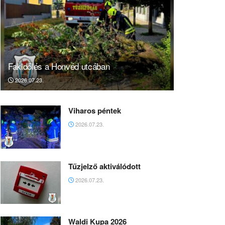
Fakidőlés a Honvéd utcában
2026.07.23.
Viharos péntek
2026.07.23.
Tűzjelző aktiválódott
2026.07.23.
Waldi Kupa 2026