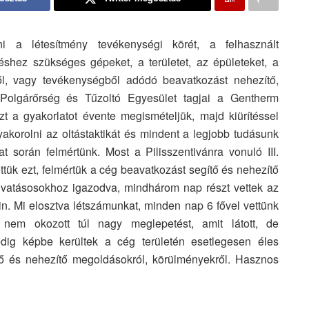
ni a létesítmény tevékenységi körét, a felhasznált
éshez szükséges gépeket, a területet, az épületeket, a
ől, vagy tevékenységből adódó beavatkozást nehezítő,
i Polgárőrség és Tűzoltó Egyesület tagjai a Gentherm
t a gyakorlatot évente megismételjük, majd kiürítéssel
akorolni az oltástaktikát és mindent a legjobb tudásunk
at során felmértünk. Most a Pilisszentivánra vonuló III.
ettük ezt, felmértük a cég beavatkozást segítő és nehezítő
hivatásosokhoz igazodva, mindhárom nap részt vettek az
ain. Mi elosztva létszámunkat, minden nap 6 fővel vettünk
 nem okozott túl nagy meglepetést, amit látott, de
 pedig képbe kerültek a cég területén esetlegesen éles
tő és nehezítő megoldásokról, körülményekről. Hasznos