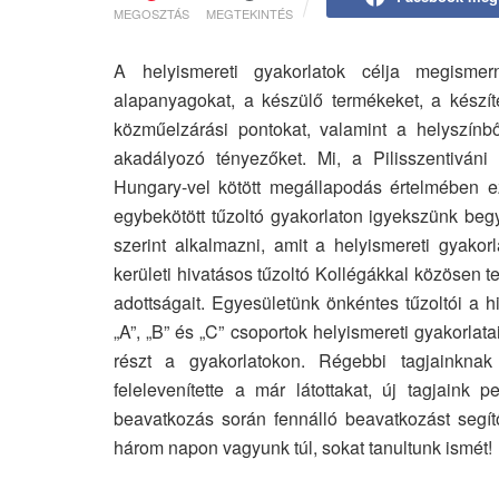
MEGOSZTÁS
MEGTEKINTÉS
A helyismereti gyakorlatok célja megismer
alapanyagokat, a készülő termékeket, a készít
közműelzárási pontokat, valamint a helyszínb
akadályozó tényezőket. Mi, a Pilisszentiván
Hungary-vel kötött megállapodás értelmében ez
egybekötött tűzoltó gyakorlaton igyekszünk begy
szerint alkalmazni, amit a helyismereti gyakorl
kerületi hivatásos tűzoltó Kollégákkal közösen t
adottságait. Egyesületünk önkéntes tűzoltói a 
„A”, „B” és „C” csoportok helyismereti gyakorlat
részt a gyakorlatokon. Régebbi tagjainknak
felelevenítette a már látottakat, új tagjaink
beavatkozás során fennálló beavatkozást segí
három napon vagyunk túl, sokat tanultunk ismét!