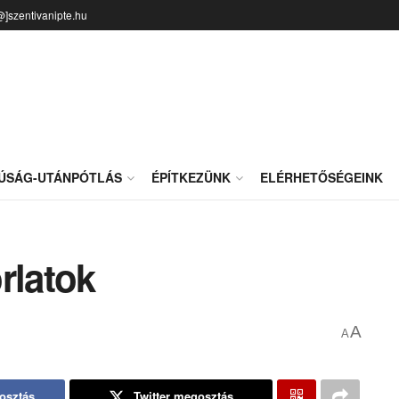
@]szentivanipte.hu
JÚSÁG-UTÁNPÓTLÁS
ÉPÍTKEZÜNK
ELÉRHETŐSÉGEINK
rlatok
A
A
osztás
Twitter megosztás