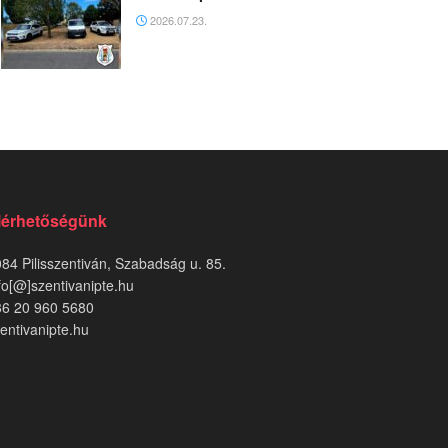
2026.07.23.
lérhetőségünk
84 Pilisszentiván, Szabadság u. 85.
fo[@]szentivanipte.hu
36 20 960 5680
entivanipte.hu