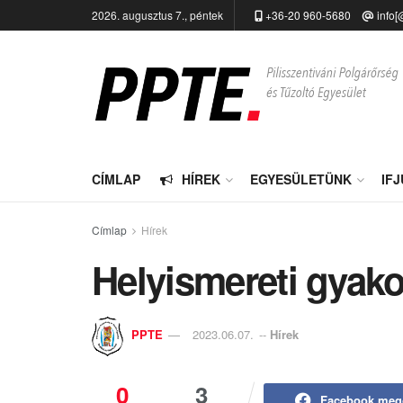
2026. augusztus 7., péntek
+36-20 960-5680
info[
CÍMLAP
HÍREK
EGYESÜLETÜNK
IF
Címlap
Hírek
Helyismereti gyako
PPTE
2023.06.07.
--
Hírek
0
3
Facebook meg