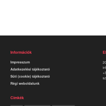
Információk
E
Impresszum
20
in
Adatkezelési tájékoztató
+
Süti (cookie) tájékoztató
sz
Régi weboldalunk
Címkék