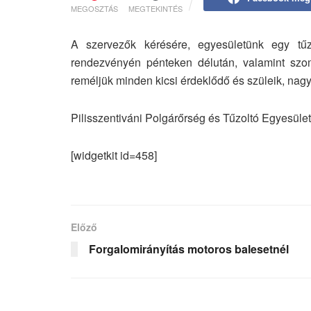
MEGOSZTÁS
MEGTEKINTÉS
A szervezők kérésére, egyesületünk egy tűzo
rendezvényén pénteken délután, valamint szomb
reméljük minden kicsi érdeklődő és szüleik, nagy
Pilisszentiváni Polgárőrség és Tűzoltó Egyesület
[widgetkit id=458]
Előző
Forgalomirányítás motoros balesetnél