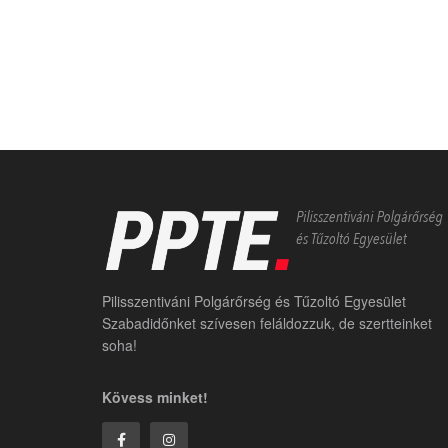
Pilisszentiváni Polgárőrség és Tűzoltó Egyesület
Szabadidőnket szívesen feláldozzuk, de szertteinket
soha!
Kövess minket!