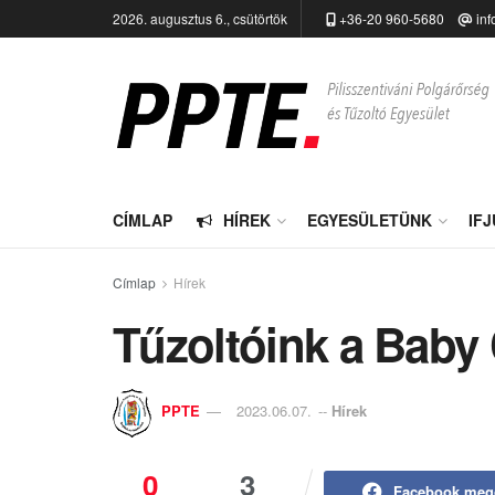
2026. augusztus 6., csütörtök
+36-20 960-5680
inf
CÍMLAP
HÍREK
EGYESÜLETÜNK
IF
Címlap
Hírek
Tűzoltóink a Baby
PPTE
2023.06.07.
--
Hírek
0
3
Facebook meg