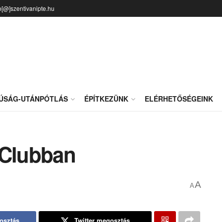
o[@]szentivanipte.hu
JÚSÁG-UTÁNPÓTLÁS
ÉPÍTKEZÜNK
ELÉRHETŐSÉGEINK
 Clubban
A
A
osztás
Twitter megosztás