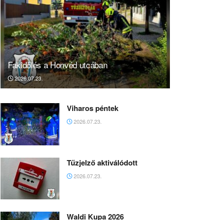
Fakidőlés a Honvéd utcában
2026.07.23.
Viharos péntek
2026.07.23.
Tűzjelző aktiválódott
2026.07.23.
Waldi Kupa 2026