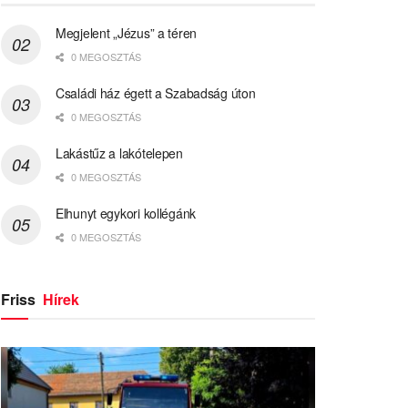
Megjelent „Jézus” a téren
0 MEGOSZTÁS
Családi ház égett a Szabadság úton
0 MEGOSZTÁS
Lakástűz a lakótelepen
0 MEGOSZTÁS
Elhunyt egykori kollégánk
0 MEGOSZTÁS
Friss
Hírek