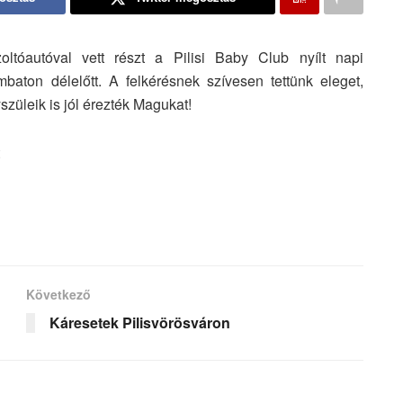
ltóautóval vett részt a Pilisi Baby Club nyílt napi
aton délelőtt. A felkérésnek szívesen tettünk eleget,
szüleik is jól érezték Magukat!
Következő
Káresetek Pilisvörösváron