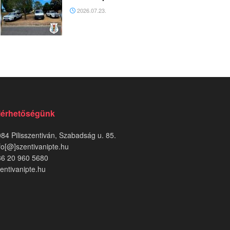
2026.07.23.
lérhetőségünk
84 Pilisszentiván, Szabadság u. 85.
fo[@]szentivanipte.hu
36 20 960 5680
entivanipte.hu