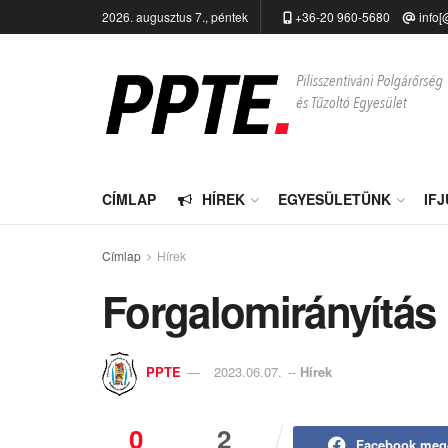
2026. augusztus 7., péntek
+36-20 960-5680
info[
CÍMLAP
HÍREK
EGYESÜLETÜNK
IF
Címlap
Hírek
Forgalomirányítás
PPTE
2023.06.07.
--
Hírek
0
2
Facebook meg