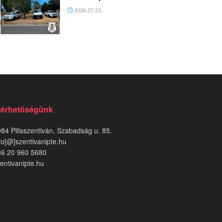
2026.07.23.
lérhetőségünk
84 Pilisszentiván, Szabadság u. 85.
fo[@]szentivanipte.hu
36 20 960 5680
entivanipte.hu