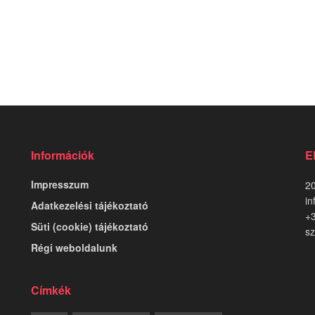
Információk
E
Impresszum
20
in
Adatkezelési tájékoztató
+
Süti (cookie) tájékoztató
sz
Régi weboldalunk
Címkék