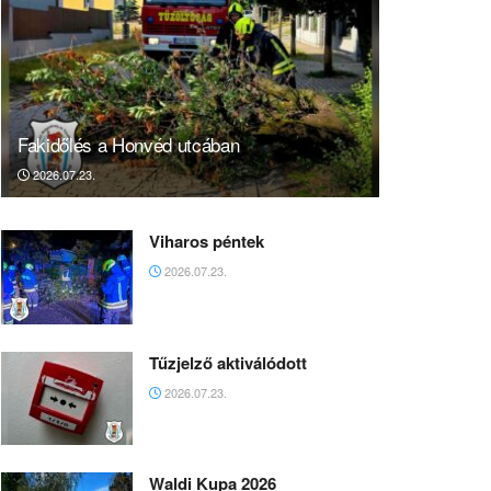
Fakidőlés a Honvéd utcában
2026.07.23.
Viharos péntek
2026.07.23.
Tűzjelző aktiválódott
2026.07.23.
Waldi Kupa 2026