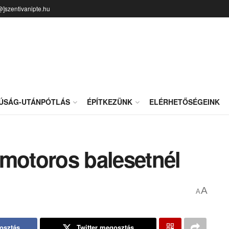
@]szentivanipte.hu
JÚSÁG-UTÁNPÓTLÁS
ÉPÍTKEZÜNK
ELÉRHETŐSÉGEINK
 motoros balesetnél
A
A
osztás
Twitter megosztás