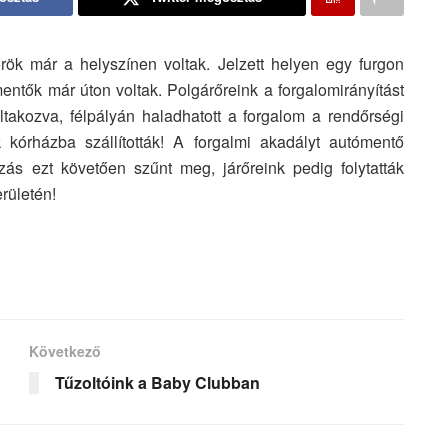
őrök már a helyszínen voltak. Jelzett helyen egy furgon
mentők már úton voltak. Polgárőreink a forgalomirányítást
takozva, félpályán haladhatott a forgalom a rendőrségi
 kórházba szállították! A forgalmi akadályt autómentő
zás ezt követően szűnt meg, járőreink pedig folytatták
erületén!
Következő
Tűzoltóink a Baby Clubban