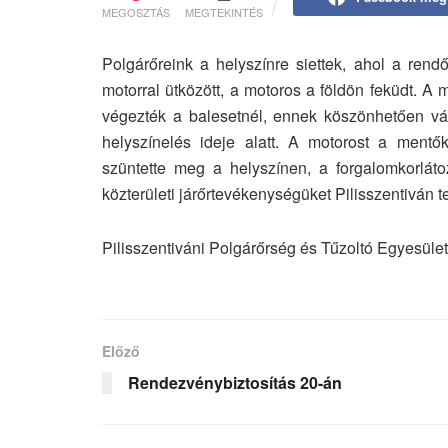
MEGOSZTÁS
MEGTEKINTÉS
Polgárőreink a helyszínre siettek, ahol a rend
motorral ütközött, a motoros a földön feküdt. A 
végezték a balesetnél, ennek köszönhetően vál
helyszínelés ideje alatt. A motorost a mentők
szüntette meg a helyszínen, a forgalomkorláto
közterületi járőrtevékenységüket Pilisszentiván t
Pilisszentiváni Polgárőrség és Tűzoltó Egyesület
Előző
Rendezvénybiztosítás 20-án