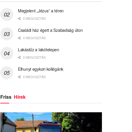
Megjelent „Jézus” a téren
0 MEGOSZTÁS
Családi ház égett a Szabadság úton
0 MEGOSZTÁS
Lakástűz a lakótelepen
0 MEGOSZTÁS
Elhunyt egykori kollégánk
0 MEGOSZTÁS
Friss
Hírek