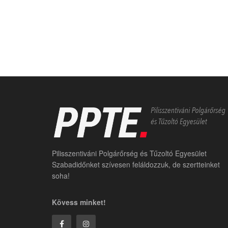
Pilisszentiváni Polgárőrség és Tűzoltó Egyesület
Szabadidőnket szívesen feláldozzuk, de szertteinket
soha!
Kövess minket!