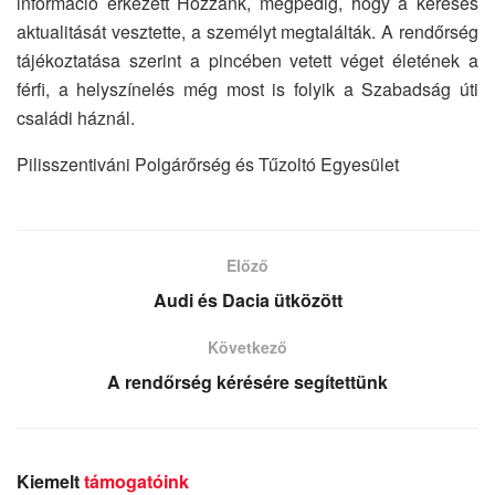
információ érkezett Hozzánk, mégpedig, hogy a keresés
aktualitását vesztette, a személyt megtalálták. A rendőrség
tájékoztatása szerint a pincében vetett véget életének a
férfi, a helyszínelés még most is folyik a Szabadság úti
családi háznál.
Pilisszentiváni Polgárőrség és Tűzoltó Egyesület
Előző
Audi és Dacia ütközött
Következő
A rendőrség kérésére segítettünk
Kiemelt
támogatóink