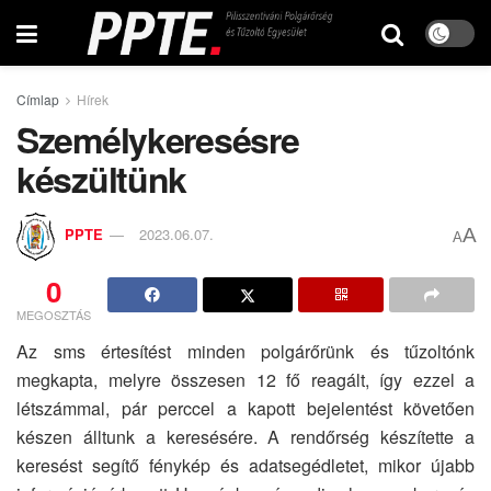
Címlap
Hírek
Személykeresésre
készültünk
A
PPTE
2023.06.07.
A
0
MEGOSZTÁS
Az sms értesítést minden polgárőrünk és tűzoltónk
megkapta, melyre összesen 12 fő reagált, így ezzel a
létszámmal, pár perccel a kapott bejelentést követően
készen álltunk a keresésére. A rendőrség készítette a
keresést segítő fénykép és adatsegédletet, mikor újabb