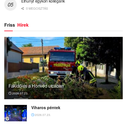
Elhunyt egykori kollégánk
0 MEGOSZTÁS
Friss
Hírek
Fakidőlés a Honvéd utcában
2026.07.23.
Viharos péntek
2026.07.23.