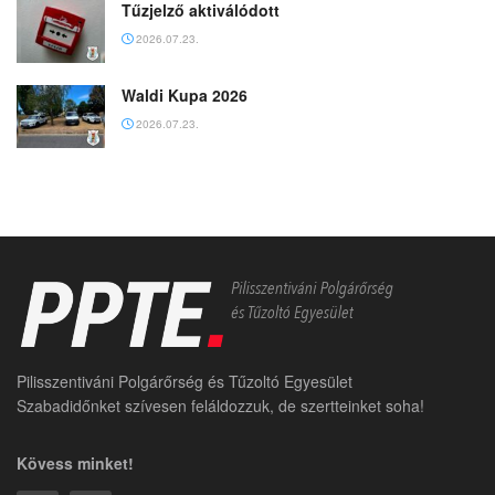
Tűzjelző aktiválódott
2026.07.23.
Waldi Kupa 2026
2026.07.23.
Pilisszentiváni Polgárőrség és Tűzoltó Egyesület
Szabadidőnket szívesen feláldozzuk, de szertteinket soha!
Kövess minket!