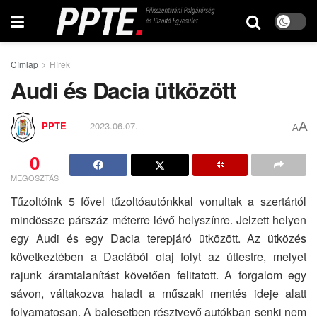
Címlap
Hírek
Audi és Dacia ütközött
A
PPTE
2023.06.07.
A
0
MEGOSZTÁS
Tűzoltóink 5 fővel tűzoltóautónkkal vonultak a szertártól
mindössze párszáz méterre lévő helyszínre. Jelzett helyen
egy Audi és egy Dacia terepjáró ütközött. Az ütközés
következtében a Daciából olaj folyt az úttestre, melyet
rajunk áramtalanítást követően felitatott. A forgalom egy
sávon, váltakozva haladt a műszaki mentés ideje alatt
folyamatosan. A balesetben résztvevő autókban senki nem