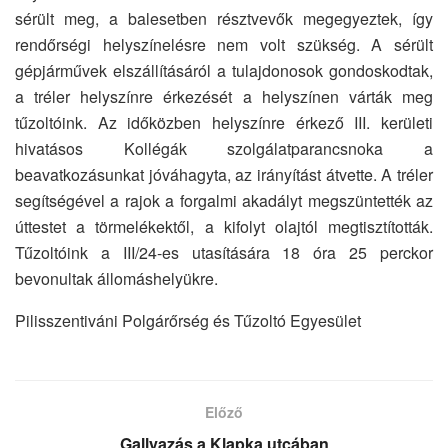
sérült meg, a balesetben résztvevők megegyeztek, így
rendőrségi helyszínelésre nem volt szükség. A sérült
gépjárművek elszállításáról a tulajdonosok gondoskodtak,
a tréler helyszínre érkezését a helyszínen várták meg
tűzoltóink. Az időközben helyszínre érkező III. kerületi
hivatásos Kollégák szolgálatparancsnoka a
beavatkozásunkat jóváhagyta, az irányítást átvette. A tréler
segítségével a rajok a forgalmi akadályt megszüntették az
úttestet a törmelékektől, a kifolyt olajtól megtisztították.
Tűzoltóink a III/24-es utasítására 18 óra 25 perckor
bevonultak állomáshelyükre.
Pilisszentiváni Polgárőrség és Tűzoltó Egyesület
Előző
Gallyazás a Klapka utcában