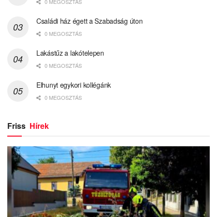
0 MEGOSZTÁS
Családi ház égett a Szabadság úton
0 MEGOSZTÁS
Lakástűz a lakótelepen
0 MEGOSZTÁS
Elhunyt egykori kollégánk
0 MEGOSZTÁS
Friss
Hírek