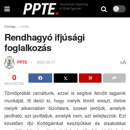
Címlap
Hírek
Rendhagyó ifjúsági
foglalkozás
A
PPTE
2023.06.07.
A
0
MEGOSZTÁS
Tömlőpróbát csináltunk, ezzel is segítve felnőtt tagjaink
munkáját, itt derül ki, hogy melyik tömlő ereszt, illetve
melyik alkalmatlan tűzoltásra, ezeket jelöljük, amelyik
javítható, azt javíttatjuk, amelyik nem, azt selejtezzük. Ezt
követően ifjú Kollégáinkat kesztyűkkel és sisakokkal