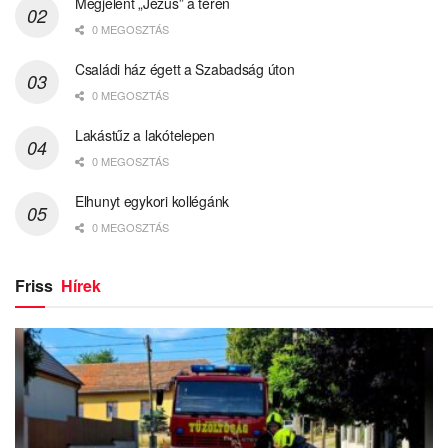
Megjelent „Jézus” a téren
0 MEGOSZTÁS
Családi ház égett a Szabadság úton
0 MEGOSZTÁS
Lakástűz a lakótelepen
0 MEGOSZTÁS
Elhunyt egykori kollégánk
0 MEGOSZTÁS
Friss
Hírek