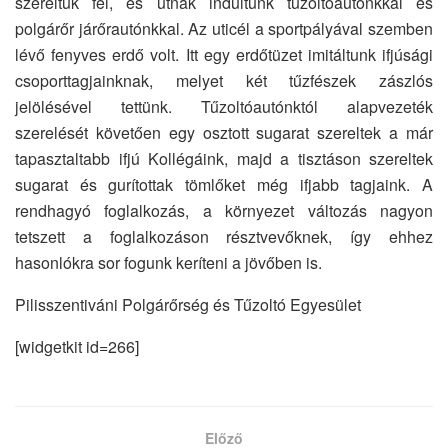
szereltük fel, és útnak indultunk tűzoltóautónkkal és
polgárőr járőrautónkkal. Az uticél a sportpályával szemben
lévő fenyves erdő volt. Itt egy erdőtüzet imitáltunk ifjúsági
csoporttagjainknak, melyet két tűzfészek zászlós
jelölésével tettünk. Tűzoltóautónktól alapvezeték
szerelését követően egy osztott sugarat szereltek a már
tapasztaltabb ifjú Kollégáink, majd a tisztáson szereltek
sugarat és gurítottak tömlőket még ifjabb tagjaink. A
rendhagyó foglalkozás, a környezet változás nagyon
tetszett a foglalkozáson résztvevőknek, így ehhez
hasonlókra sor fogunk keríteni a jövőben is.
Pilisszentiváni Polgárőrség és Tűzoltó Egyesület
[widgetkit id=266]
Előző