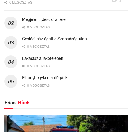
0 MEGOSZTÁS
Megjelent „Jézus” a téren
0 MEGOSZTÁS
Családi ház égett a Szabadság úton
0 MEGOSZTÁS
Lakástűz a lakótelepen
0 MEGOSZTÁS
Elhunyt egykori kollégánk
0 MEGOSZTÁS
Friss
Hírek