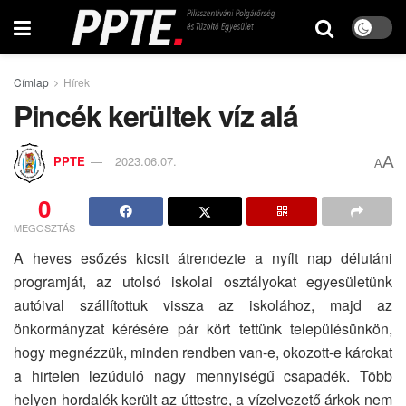
Címlap
Hírek
Pincék kerültek víz alá
A
PPTE
2023.06.07.
A
0
MEGOSZTÁS
A heves esőzés kicsit átrendezte a nyílt nap délutáni
programját, az utolsó iskolai osztályokat egyesületünk
autóival szállítottuk vissza az iskolához, majd az
önkormányzat kérésére pár kört tettünk településünkön,
hogy megnézzük, minden rendben van-e, okozott-e károkat
a hirtelen lezúduló nagy mennyiségű csapadék. Több
helyen hordalék került az úttestre, a vízelvezető árkok nem