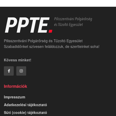
Pilisszentiváni Polgárőrség és Tűzoltó Egyesület
Szabadidőnket szívesen feláldozzuk, de szertteinket soha!
Kövess minket!
Információk
Impresszum
Adatkezelési tájékoztató
Süti (cookie) tájékoztató