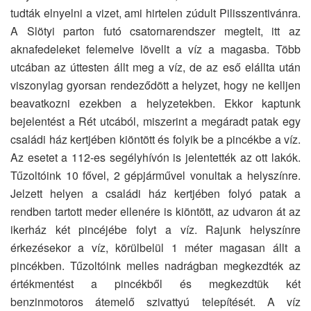
tudták elnyelni a vizet, ami hirtelen zúdult Pilisszentivánra.
A Slötyi parton futó csatornarendszer megtelt, itt az
aknafedeleket felemelve lövellt a víz a magasba. Több
utcában az úttesten állt meg a víz, de az eső elállta után
viszonylag gyorsan rendeződött a helyzet, hogy ne kelljen
beavatkozni ezekben a helyzetekben. Ekkor kaptunk
bejelentést a Rét utcából, miszerint a megáradt patak egy
családi ház kertjében kiöntött és folyik be a pincékbe a víz.
Az esetet a 112-es segélyhívón is jelentették az ott lakók.
Tűzoltóink 10 fővel, 2 gépjárművel vonultak a helyszínre.
Jelzett helyen a családi ház kertjében folyó patak a
rendben tartott meder ellenére is kiöntött, az udvaron át az
ikerház két pincéjébe folyt a víz. Rajunk helyszínre
érkezésekor a víz, körülbelül 1 méter magasan állt a
pincékben. Tűzoltóink melles nadrágban megkezdték az
értékmentést a pincékből és megkezdtük két
benzinmotoros átemelő szivattyú telepítését. A víz