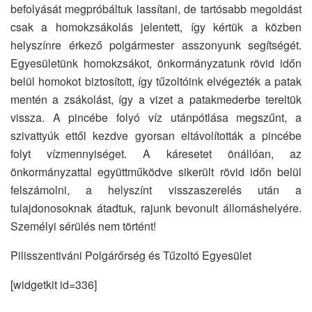
befolyását megpróbáltuk lassítani, de tartósabb megoldást
csak a homokzsákolás jelentett, így kértük a közben
helyszínre érkező polgármester asszonyunk segítségét.
Egyesületünk homokzsákot, önkormányzatunk rövid időn
belül homokot biztosított, így tűzoltóink elvégezték a patak
mentén a zsákolást, így a vizet a patakmederbe tereltük
vissza. A pincébe folyó víz utánpótlása megszűnt, a
szivattyúk ettől kezdve gyorsan eltávolították a pincébe
folyt vízmennyiséget. A káresetet önállóan, az
önkormányzattal együttműködve sikerült rövid időn belül
felszámolni, a helyszínt visszaszerelés után a
tulajdonosoknak átadtuk, rajunk bevonult állomáshelyére.
Személyi sérülés nem történt!
Pilisszentiváni Polgárőrség és Tűzoltó Egyesület
[widgetkit id=336]