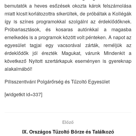
bemutatók a heves esőzések okozta károk felszámolása
miatt kicsit korlátozottra sikerültek, de próbáltak a Kollégák
így is színes programokkal szolgálni az érdeklődőknek.
Próbariasztások, és kosaras autónkkal a magasba
emelkedés is a programok között volt pénteken. A napot az
egyesület tagjai egy vacsorával zárták, reméljük az
érdeklődők jól érezték Magukat, várunk Mindenkit a
következő Nyitott szertárkapuk eseményen is gyereknap
alakalmából!
Pilisszentiváni Polgárőrség és Tűzoltó Egyesület
[widgetkit id=337]
Előző
IX. Országos Tűzoltó Börze és Találkozó