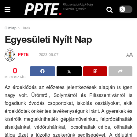
Címlap
Hírek
Egyesületi Nyílt Nap
A
PPTE
2023.06.07.
A
0
MEGOSZTÁS
Az érdeklődés az előzetes jelentkezések alapján is igen
nagy volt. Ürömről, Solymárról és Pilisszentivánról is
fogadtunk óvodás csoportokat, iskolás osztályokat, akik
érdeklődtek önkéntes tevékenységünk iránt. A gyerekek és
kísérőik megtekinthették gépjárműveinket, felpróbálhatták
sisakjainkat, védőruháinkat, locsolhattak célba, olthattak
tálca tüzet a tűzoltó szekerünk segítségével. A délutáni