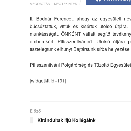
MEGOSZTÁS
MEGTEKINTÉS
II. Bodnár Ferencet, ahogy az egyesületi név
búcsúztattuk, vittük és kísértük utolsó útjára.
munkásságát, ÖNKÉNT vállalt segítő tevékenysé
emberekért, Pilisszentivánért. Utolsó útjára p
tisztelegtünk elhunyt Bajtársunk sírba helyezés
Pilisszentiváni Polgárőrség és Tűzoltó Egyesület
[widgetkit id=191]
Előző
Kirándultak ifjú Kollégáink