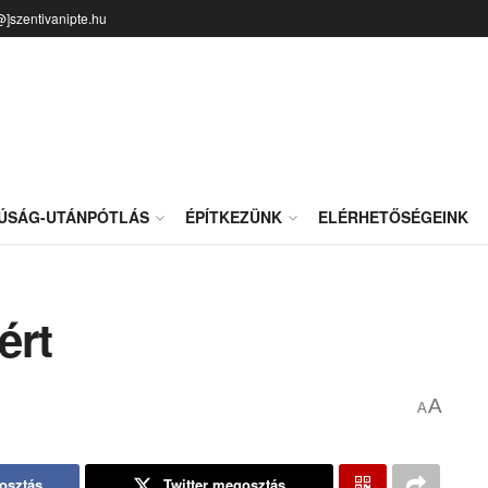
@]szentivanipte.hu
JÚSÁG-UTÁNPÓTLÁS
ÉPÍTKEZÜNK
ELÉRHETŐSÉGEINK
ért
A
A
osztás
Twitter megosztás