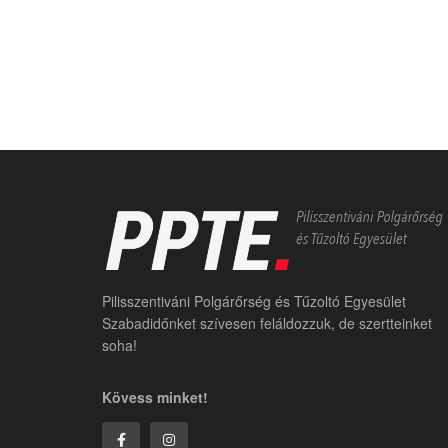
Pilisszentiváni Polgárőrség és Tűzoltó Egyesület
Szabadidőnket szívesen feláldozzuk, de szertteinket
soha!
Kövess minket!