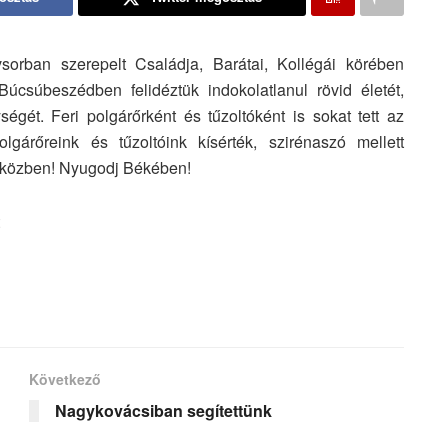
sorban szerepelt Családja, Barátai, Kollégái körében
 Búcsúbeszédben felidéztük indokolatlanul rövid életét,
gét. Feri polgárőrként és tűzoltóként is sokat tett az
olgárőreink és tűzoltóink kísérték, szirénaszó mellett
e közben! Nyugodj Békében!
Következő
Nagykovácsiban segítettünk