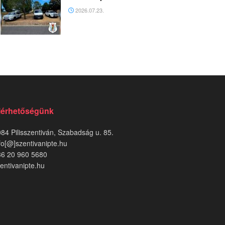
2026.07.23.
lérhetőségünk
84 Pilisszentiván, Szabadság u. 85.
fo[@]szentivanipte.hu
36 20 960 5680
entivanipte.hu