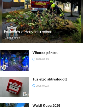
Fakidőlés a Honvéd utcában
2026.07.23.
Viharos péntek
2026.07.23.
Tűzjelző aktiválódott
2026.07.23.
Waldi Kupa 2026