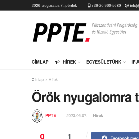
2026. augusztus 7., péntek
+36-20 960-5680
info[
CÍMLAP
HÍREK
EGYESÜLETÜNK
IF
Címlap
Hírek
Örök nyugalomra t
PPTE
2023.06.07.
--
Hírek
0
1
Facebook meg