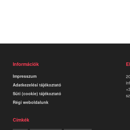
Információk
E
Impresszum
20
in
Adatkezelési tájékoztató
+
Süti (cookie) tájékoztató
sz
Régi weboldalunk
Címkék