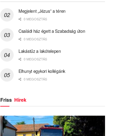
Megjelent „Jézus” a téren
0 MEGOSZTÁS
Családi ház égett a Szabadság úton
0 MEGOSZTÁS
Lakástűz a lakótelepen
0 MEGOSZTÁS
Elhunyt egykori kollégánk
0 MEGOSZTÁS
Friss
Hírek