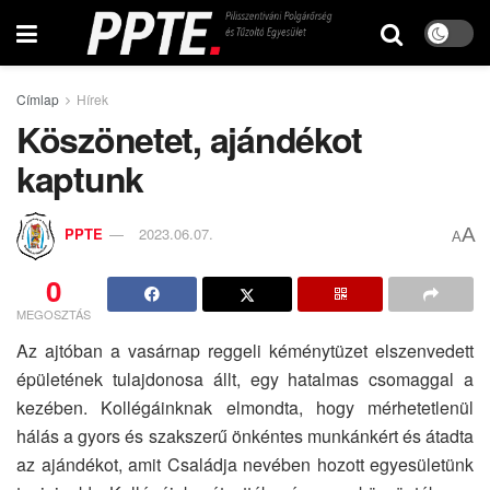
Címlap
Hírek
Köszönetet, ajándékot
kaptunk
A
PPTE
2023.06.07.
A
0
MEGOSZTÁS
Az ajtóban a vasárnap reggeli kéménytüzet elszenvedett
épületének tulajdonosa állt, egy hatalmas csomaggal a
kezében. Kollégáinknak elmondta, hogy mérhetetlenül
hálás a gyors és szakszerű önkéntes munkánkért és átadta
az ajándékot, amit Családja nevében hozott egyesületünk