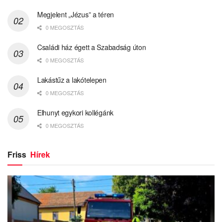
Megjelent „Jézus” a téren
0 MEGOSZTÁS
Családi ház égett a Szabadság úton
0 MEGOSZTÁS
Lakástűz a lakótelepen
0 MEGOSZTÁS
Elhunyt egykori kollégánk
0 MEGOSZTÁS
Friss
Hírek