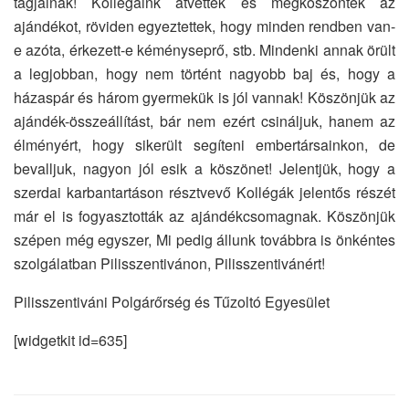
tagjainak! Kollégáink átvették és megköszönték az
ajándékot, röviden egyeztettek, hogy minden rendben van-
e azóta, érkezett-e kéményseprő, stb. Mindenki annak örült
a legjobban, hogy nem történt nagyobb baj és, hogy a
házaspár és három gyermekük is jól vannak! Köszönjük az
ajándék-összeállítást, bár nem ezért csináljuk, hanem az
élményért, hogy sikerült segíteni embertársainkon, de
bevalljuk, nagyon jól esik a köszönet! Jelentjük, hogy a
szerdai karbantartáson résztvevő Kollégák jelentős részét
már el is fogyasztották az ajándékcsomagnak. Köszönjük
szépen még egyszer, Mi pedig állunk továbbra is önkéntes
szolgálatban Pilisszentivánon, Pilisszentivánért!
Pilisszentiváni Polgárőrség és Tűzoltó Egyesület
[widgetkit id=635]