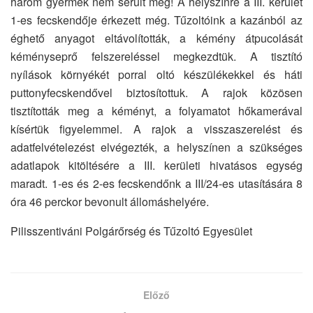
három gyermek nem sérült meg! A helyszínre a III. kerület
1-es fecskendője érkezett még. Tűzoltóink a kazánból az
éghető anyagot eltávolították, a kémény átpucolását
kéményseprő felszereléssel megkezdtük. A tisztító
nyílások környékét porral oltó készülékekkel és háti
puttonyfecskendővel biztosítottuk. A rajok közösen
tisztították meg a kéményt, a folyamatot hőkamerával
kísértük figyelemmel. A rajok a visszaszerelést és
adatfelvételezést elvégezték, a helyszínen a szükséges
adatlapok kitöltésére a III. kerületi hivatásos egység
maradt. 1-es és 2-es fecskendőnk a III/24-es utasítására 8
óra 46 perckor bevonult állomáshelyére.
Pilisszentiváni Polgárőrség és Tűzoltó Egyesület
Előző