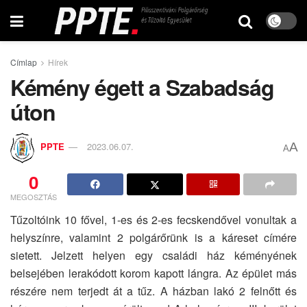
Címlap
Hírek
Kémény égett a Szabadság
úton
A
PPTE
2023.06.07.
A
0
MEGOSZTÁS
Tűzoltóink 10 fővel, 1-es és 2-es fecskendővel vonultak a
helyszínre, valamint 2 polgárőrünk is a káreset címére
sietett. Jelzett helyen egy családi ház kéményének
belsejében lerakódott korom kapott lángra. Az épület más
részére nem terjedt át a tűz. A házban lakó 2 felnőtt és