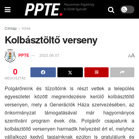
Címlap
Hírek
Kolbásztöltő verseny
A
PPTE
2023.06.07.
A
0
MEGOSZTÁS
Polgárőreink és tűzoltóink is részt vettek a település
egyesületei között megrendezésre kerülő kolbásztöltő
versenyen, mely a Generációk Háza szervezésében, az
önkormányzat támogatásával már hagyományos
szentiváni program évek óta. Polgárőr csapatunk a
kolbásztöltő versenyen harmadik helyezést ért el, melyhez
vállalkozó kedvű tagjainknak ezúton is gratulálunk és