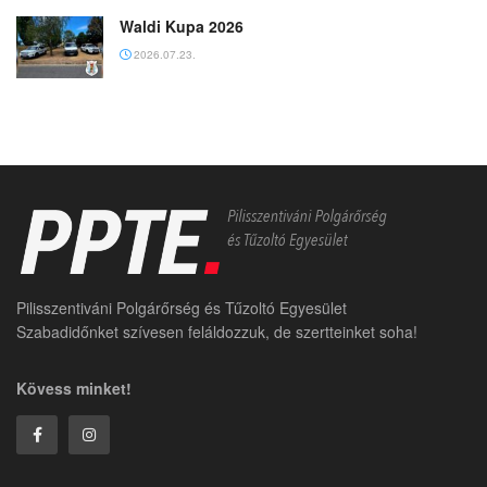
Waldi Kupa 2026
2026.07.23.
Pilisszentiváni Polgárőrség és Tűzoltó Egyesület
Szabadidőnket szívesen feláldozzuk, de szertteinket soha!
Kövess minket!