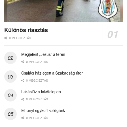
Különös riasztás
0 MEGOSZTÁS
Megjelent „Jézus” a téren
0 MEGOSZTÁS
Családi ház égett a Szabadság úton
0 MEGOSZTÁS
Lakástűz a lakótelepen
0 MEGOSZTÁS
Elhunyt egykori kollégánk
0 MEGOSZTÁS