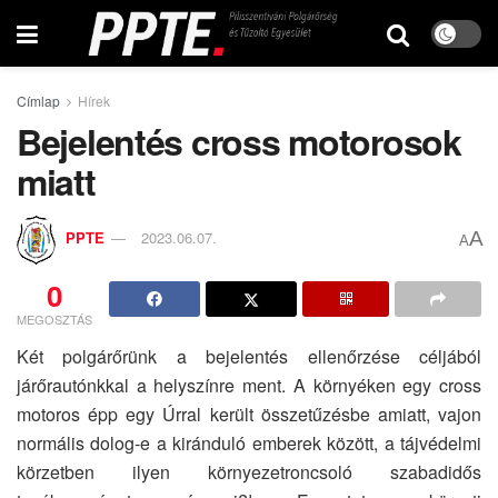
Címlap
Hírek
Bejelentés cross motorosok
miatt
A
PPTE
2023.06.07.
A
0
MEGOSZTÁS
Két polgárőrünk a bejelentés ellenőrzése céljából
járőrautónkkal a helyszínre ment. A környéken egy cross
motoros épp egy Úrral került összetűzésbe amiatt, vajon
normális dolog-e a kiránduló emberek között, a tájvédelmi
körzetben ilyen környezetroncsoló szabadidős