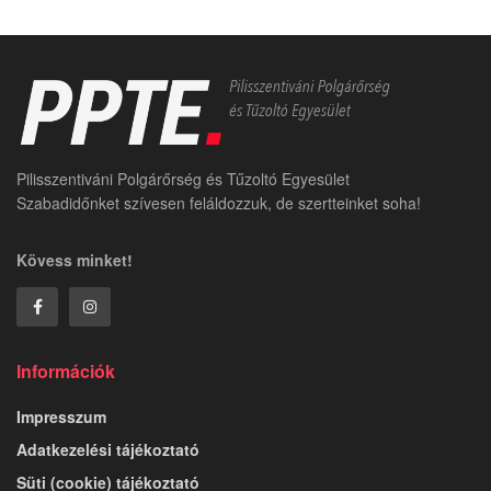
Pilisszentiváni Polgárőrség és Tűzoltó Egyesület
Szabadidőnket szívesen feláldozzuk, de szertteinket soha!
Kövess minket!
Információk
Impresszum
Adatkezelési tájékoztató
Süti (cookie) tájékoztató