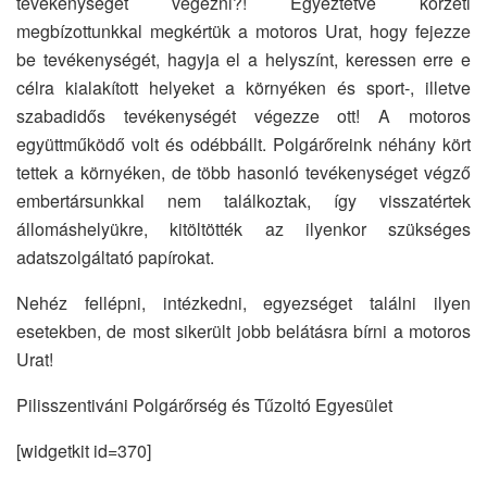
tevékenységet végezni?! Egyeztetve körzeti
megbízottunkkal megkértük a motoros Urat, hogy fejezze
be tevékenységét, hagyja el a helyszínt, keressen erre e
célra kialakított helyeket a környéken és sport-, illetve
szabadidős tevékenységét végezze ott! A motoros
együttműködő volt és odébbállt. Polgárőreink néhány kört
tettek a környéken, de több hasonló tevékenységet végző
embertársunkkal nem találkoztak, így visszatértek
állomáshelyükre, kitöltötték az ilyenkor szükséges
adatszolgáltató papírokat.
Nehéz fellépni, intézkedni, egyezséget találni ilyen
esetekben, de most sikerült jobb belátásra bírni a motoros
Urat!
Pilisszentiváni Polgárőrség és Tűzoltó Egyesület
[widgetkit id=370]