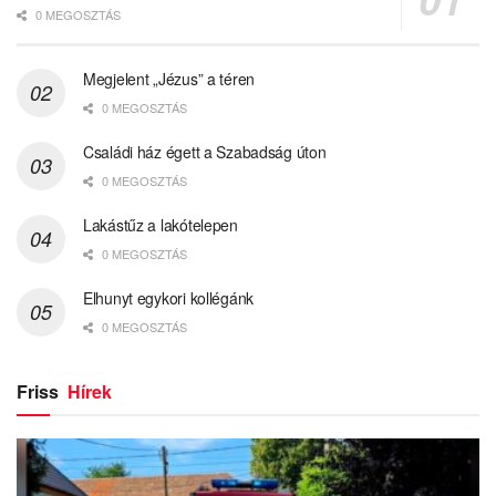
0 MEGOSZTÁS
Megjelent „Jézus” a téren
0 MEGOSZTÁS
Családi ház égett a Szabadság úton
0 MEGOSZTÁS
Lakástűz a lakótelepen
0 MEGOSZTÁS
Elhunyt egykori kollégánk
0 MEGOSZTÁS
Friss
Hírek