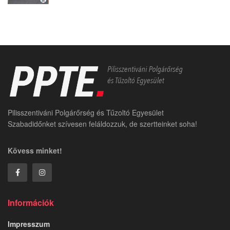
Pilisszentiváni Polgárőrség és Tűzoltó Egyesület
Szabadidőnket szívesen feláldozzuk, de szertteinket soha!
Kövess minket!
Információk
Impresszum