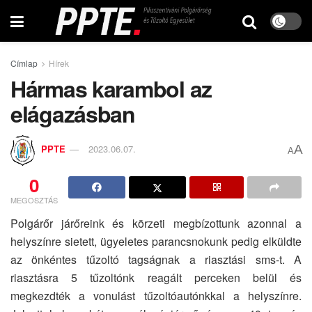
Címlap
Hírek
Hármas karambol az
elágazásban
A
PPTE
2023.06.07.
A
0
MEGOSZTÁS
Polgárőr járőreink és körzeti megbízottunk azonnal a
helyszínre sietett, ügyeletes parancsnokunk pedig elküldte
az önkéntes tűzoltó tagságnak a riasztási sms-t. A
riasztásra 5 tűzoltónk reagált perceken belül és
megkezdték a vonulást tűzoltóautónkkal a helyszínre.