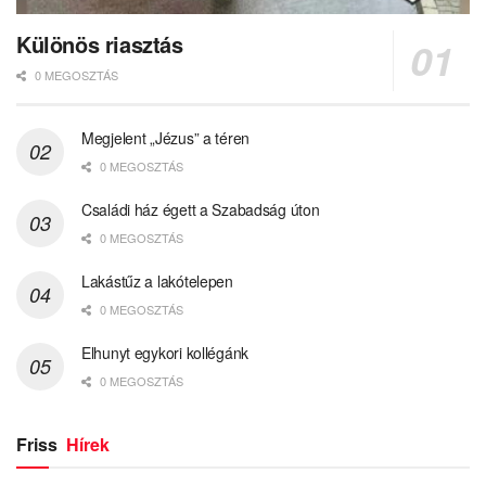
Különös riasztás
0 MEGOSZTÁS
Megjelent „Jézus” a téren
0 MEGOSZTÁS
Családi ház égett a Szabadság úton
0 MEGOSZTÁS
Lakástűz a lakótelepen
0 MEGOSZTÁS
Elhunyt egykori kollégánk
0 MEGOSZTÁS
Friss
Hírek