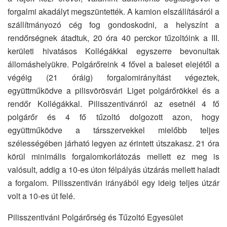
forgalmi akadályt megszüntették. A kamion elszállításáról a
szállítmányozó cég fog gondoskodni, a helyszínt a
rendőrségnek átadtuk, 20 óra 40 perckor tűzoltóink a III.
kerületi hivatásos Kollégákkal egyszerre bevonultak
állomáshelyükre. Polgárőreink 4 fővel a baleset elejétől a
végéig (21 óráig) forgalomirányítást végeztek,
együttműködve a pilisvörösvári Liget polgárőrökkel és a
rendőr Kollégákkal. Pilisszentivánról az esetnél 4 fő
polgárőr és 4 fő tűzoltó dolgozott azon, hogy
együttműködve a társszervekkel mielőbb teljes
szélességében járható legyen az érintett útszakasz. 21 óra
körül minimális forgalomkorlátozás mellett ez meg is
valósult, addig a 10-es úton félpályás útzárás mellett haladt
a forgalom. Pilisszentiván irányából egy ideig teljes útzár
volt a 10-es út felé.
Pilisszentiváni Polgárőrség és Tűzoltó Egyesület