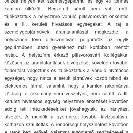
Jelzett helyen két személygépjármű és egy 40 tonnás
kamion ütközött. Beszorult sérült nem volt, erről
tájékoztattuk a helyszínre vonuló pilisvörösvári önkéntes
és a III. kerületi hivatásos egységeket. A raj a
személygépjárművek áramtalanítását megkezdte, a
helyszínen lévő pilisszentiváni polgárőrök az egyik
gépjárműben utazó gyerekhez már korábban mentőt
hívtak. A helyszínre érkező pilisvörösvári Kollégákkal
közösen az áramtalanítások elvégzését követően további
felderítést végeztünk és tájékoztattuk a vonuló hivatásos
egységet, hogy nincs a sérült járművek között hibrid és
elektromos jármű, valamint, hogy a kamion rakománya
zöldség, a rakomány nem veszélyes, nem sérült. A III.
kerületi hivatásos egység helyszínre érkezését követően
addig tett intézkedéseinket jóváhagyták, az irányítást
átvették. A mentők a gyermeket további kivizsgálásra
kórházba szállították. A rendőrségi helyszínelést követően
a rajok kézi erővel, valamint autómentő segítségével a