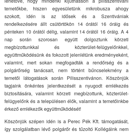
lehetővé, hogy mindenki kijuthasson a pilisszentiváni
temetőkbe, hiszen egyesületünk mikrobusza ahogy
szokott, idén is az idősek és a Szentivániak
rendelkezésére állt csütörtökön 14 órától 16 óráig és
pénteken 10 órától délig, valamint 14 órától 16 óráig. A 4
nap során szorosan együtt dolgoztunk körzeti
megbízottunkkal és közterület-felügyelőnkkel,
együttműködésünk és fokozott jelenlétünk eredményeként,
valamint, mert sokan megfogadták a rendőrség és a
polgárőrség tanácsait, nem történt bűncselekmény a
temetői látogatások során Pilisszentivánon. Köszönjük
tagjaink önkéntes jelentkezését a nyugodt emlékezés
biztosítására, valamint körzeti megbízottunk, közterület-
felügyelőnk és a településen élők, valamint a temetőinkbe
érkező emlékezők együttműködését!
Köszönjük szépen idén is a Perec Pék Kft. támogatását,
így szolgálatban lévő polgárőr és tűzoltó Kollégáink nem