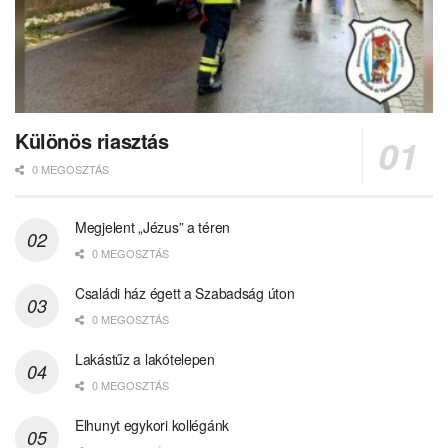
Különös riasztás
0 MEGOSZTÁS
Megjelent „Jézus” a téren
0 MEGOSZTÁS
Családi ház égett a Szabadság úton
0 MEGOSZTÁS
Lakástűz a lakótelepen
0 MEGOSZTÁS
Elhunyt egykori kollégánk