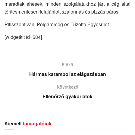
maradtak éhesek, minden szolgálatukhoz járt a cég által
térítésmentesen felajánlott szalonnás és pizzás páros!
Pilisszentiváni Polgárőrség és Tűzoltó Egyesület
[widgetkit id=584]
Előző
Hármas karambol az elágazásban
Következő
Ellenőrző gyakorlatok
Kiemelt
támogatóink