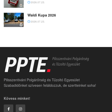
2026.07.23.
Waldi Kupa 2026
2026.07.23.
Pilisszentiváni Polgárőrség és Tűzoltó Egyesület
Szabadidőnket szívesen feláldozzuk, de szertteinket soha!
Kövess minket!