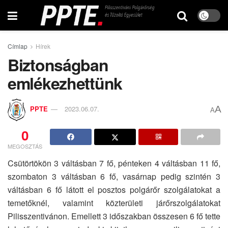
Címlap
Hírek
Biztonságban
emlékezhettünk
A
PPTE
2023.06.07.
A
0
MEGOSZTÁS
Csütörtökön 3 váltásban 7 fő, pénteken 4 váltásban 11 fő,
szombaton 3 váltásban 6 fő, vasárnap pedig szintén 3
váltásban 6 fő látott el posztos polgárőr szolgálatokat a
temetőknél, valamint közterületi járőrszolgálatokat
Pilisszentivánon. Emellett 3 időszakban összesen 6 fő tette