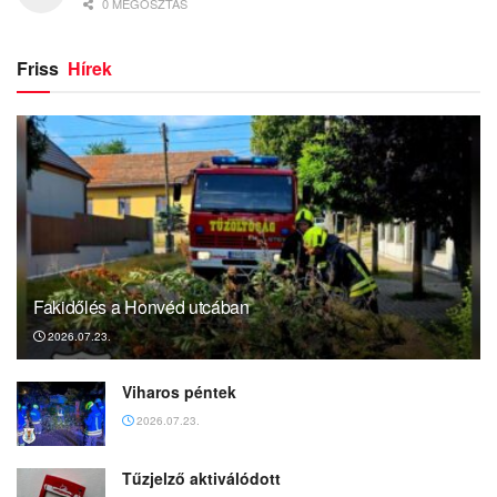
0 MEGOSZTÁS
Friss
Hírek
Fakidőlés a Honvéd utcában
2026.07.23.
Viharos péntek
2026.07.23.
Tűzjelző aktiválódott