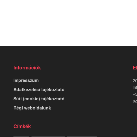
Információk
E
Impresszum
20
in
Adatkezelési tájékoztató
+
Süti (cookie) tájékoztató
sz
Régi weboldalunk
Címkék