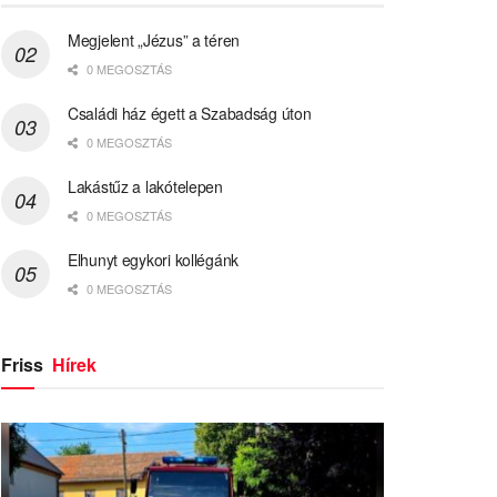
Megjelent „Jézus” a téren
0 MEGOSZTÁS
Családi ház égett a Szabadság úton
0 MEGOSZTÁS
Lakástűz a lakótelepen
0 MEGOSZTÁS
Elhunyt egykori kollégánk
0 MEGOSZTÁS
Friss
Hírek