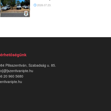
2026.07.23.
lérhetőségünk
84 Pilisszentiván, Szabadság u. 85.
fo[@]szentivanipte.hu
36 20 960 5680
entivanipte.hu