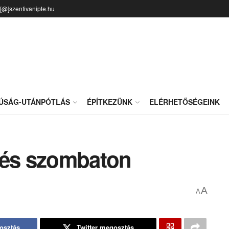
o[@]szentivanipte.hu
JÚSÁG-UTÁNPÓTLÁS
ÉPÍTKEZÜNK
ELÉRHETŐSÉGEINK
 és szombaton
A
A
osztás
Twitter megosztás