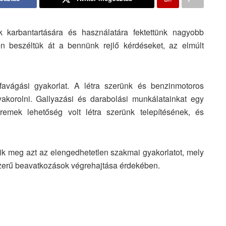
k karbantartására és használatára fektettünk nagyobb
en beszéltük át a bennünk rejlő kérdéseket, az elmúlt
favágási gyakorlat. A létra szerünk és benzinmotoros
yakorolni. Gallyazási és darabolási munkálatainkat egy
remek lehetőség volt létra szerünk telepítésének, és
zik meg azt az elengedhetetlen szakmai gyakorlatot, mely
szerű beavatkozások végrehajtása érdekében.