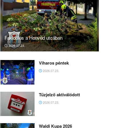
Fakidőlés a Honvéd utcában
2026.07.23.
Viharos péntek
2026.07.23.
Tűzjelző aktiválódott
2026.07.23.
Waldi Kupa 2026