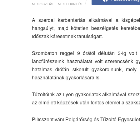
MEGOSZTÁS
MEGTEKINTÉS
A szerdai karbantartás alkalmával a kisgépe
hangsúlyt, majd kötetlen beszélgetés keretéb
időszak káresetinek tanulságait.
Szombaton reggel 9 órától délután 3-ig volt 
láncfűrészeink használatát volt szerencsénk g
hatalmas diófán sikerült gyakorolnunk, mely 
használatának gyakorlására is.
Tűzoltóink az ilyen gyakorlatok alkalmával szer
az elméleti képzések után fontos elemei a szak
Pilisszentiváni Polgárőrség és Tűzoltó Egyesület