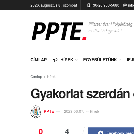
2026. augusztus 8., szombat
+36-20 960-5680
inf
CÍMLAP
HÍREK
EGYESÜLETÜNK
IF
Címlap
Hírek
Gyakorlat szerdán
PPTE
2023.06.07.
--
Hírek
0
4
Facebook meg