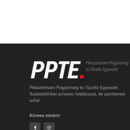
Pilisszentiváni Polgárőrség és Tűzoltó Egyesület
Szabadidőnket szívesen feláldozzuk, de szertteinket
soha!
Kövess minket!