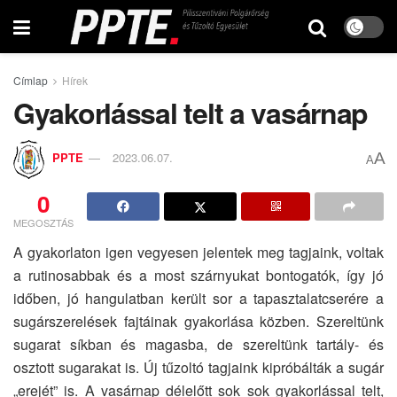
Címlap
Hírek
Gyakorlással telt a vasárnap
A
PPTE
2023.06.07.
A
0
MEGOSZTÁS
A gyakorlaton igen vegyesen jelentek meg tagjaink, voltak
a rutinosabbak és a most szárnyukat bontogatók, így jó
időben, jó hangulatban került sor a tapasztalatcserére a
sugárszerelések fajtáinak gyakorlása közben. Szereltünk
sugarat síkban és magasba, de szereltünk tartály- és
osztott sugarakat is. Új tűzoltó tagjaink kipróbálták a sugár
„erejét” is. A vasárnap délelőtt sok sok gyakorlással telt,