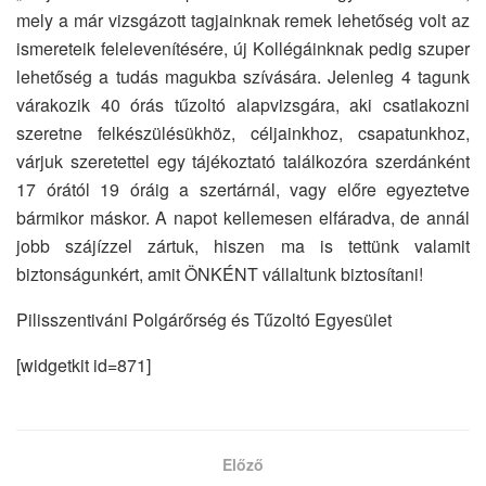
mely a már vizsgázott tagjainknak remek lehetőség volt az
ismereteik felelevenítésére, új Kollégáinknak pedig szuper
lehetőség a tudás magukba szívására. Jelenleg 4 tagunk
várakozik 40 órás tűzoltó alapvizsgára, aki csatlakozni
szeretne felkészülésükhöz, céljainkhoz, csapatunkhoz,
várjuk szeretettel egy tájékoztató találkozóra szerdánként
17 órától 19 óráig a szertárnál, vagy előre egyeztetve
bármikor máskor. A napot kellemesen elfáradva, de annál
jobb szájízzel zártuk, hiszen ma is tettünk valamit
biztonságunkért, amit ÖNKÉNT vállaltunk biztosítani!
Pilisszentiváni Polgárőrség és Tűzoltó Egyesület
[widgetkit id=871]
Előző