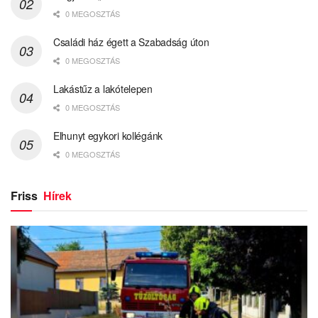
0 MEGOSZTÁS
Családi ház égett a Szabadság úton
0 MEGOSZTÁS
Lakástűz a lakótelepen
0 MEGOSZTÁS
Elhunyt egykori kollégánk
0 MEGOSZTÁS
Friss
Hírek