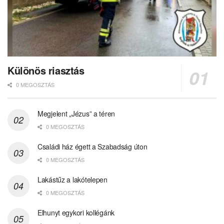
Különös riasztás
0 MEGOSZTÁS
Megjelent „Jézus” a téren
0 MEGOSZTÁS
Családi ház égett a Szabadság úton
0 MEGOSZTÁS
Lakástűz a lakótelepen
0 MEGOSZTÁS
Elhunyt egykori kollégánk