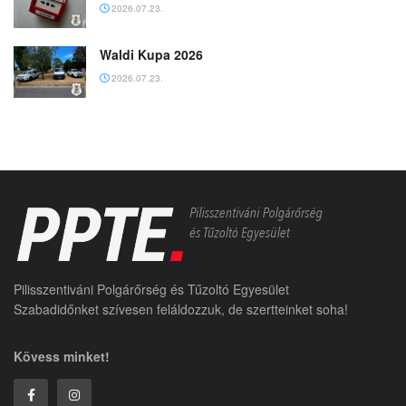
2026.07.23.
Waldi Kupa 2026
2026.07.23.
Pilisszentiváni Polgárőrség és Tűzoltó Egyesület
Szabadidőnket szívesen feláldozzuk, de szertteinket soha!
Kövess minket!