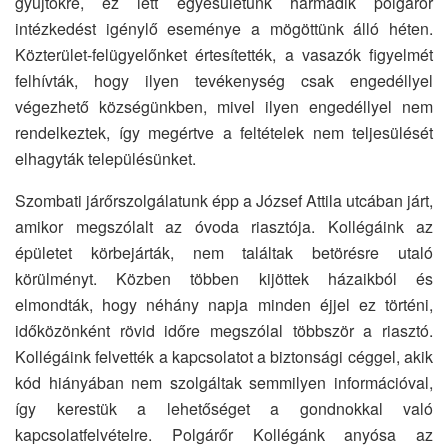
gyűjtőkre, ez lett egyesületünk harmadik polgárőr
intézkedést igénylő eseménye a mögöttünk álló héten.
Közterület-felügyelőnket értesítették, a vasazók figyelmét
felhívták, hogy ilyen tevékenység csak engedéllyel
végezhető községünkben, mivel ilyen engedéllyel nem
rendelkeztek, így megértve a feltételek nem teljesülését
elhagyták településünket.
Szombati járőrszolgálatunk épp a József Attila utcában járt,
amikor megszólalt az óvoda riasztója. Kollégáink az
épületet körbejárták, nem találtak betörésre utaló
körülményt. Közben többen kijöttek házaikból és
elmondták, hogy néhány napja minden éjjel ez történi,
időközönként rövid időre megszólal többször a riasztó.
Kollégáink felvették a kapcsolatot a biztonsági céggel, akik
kód hiányában nem szolgáltak semmilyen információval,
így kerestük a lehetőséget a gondnokkal való
kapcsolatfelvételre. Polgárőr Kollégánk anyósa az