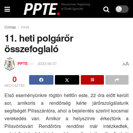
Címlap
Hírek
11. heti polgárőr
összefoglaló
A
PPTE
2023.06.07.
A
0
MEGOSZTÁS
Első eseményünkre rögtön hétfőn este, 22 óra előtt került
sor, amikoris a rendőrség kérte járőrszolgálatunk
segítségét Pilisszántóra, ahol a bejelentés szerint kocsmai
verekedés van. Amikor a helyszínre érkeztünk a
Pilisvörösvári Rendőrörs rendőrei már intézkedtek,