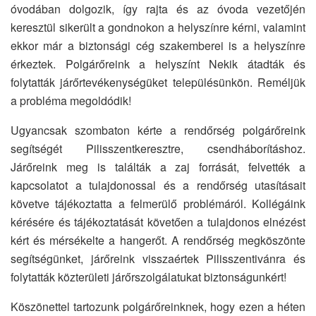
óvodában dolgozik, így rajta és az óvoda vezetőjén
keresztül sikerült a gondnokon a helyszínre kérni, valamint
ekkor már a biztonsági cég szakemberei is a helyszínre
érkeztek. Polgárőreink a helyszínt Nekik átadták és
folytatták járőrtevékenységüket településünkön. Reméljük
a probléma megoldódik!
Ugyancsak szombaton kérte a rendőrség polgárőreink
segítségét Pilisszentkeresztre, csendháborításhoz.
Járőreink meg is találták a zaj forrását, felvették a
kapcsolatot a tulajdonossal és a rendőrség utasításait
követve tájékoztatta a felmerülő problémáról. Kollégáink
kérésére és tájékoztatását követően a tulajdonos elnézést
kért és mérsékelte a hangerőt. A rendőrség megköszönte
segítségünket, járőreink visszaértek Pilisszentivánra és
folytatták közterületi járőrszolgálatukat biztonságunkért!
Köszönettel tartozunk polgárőreinknek, hogy ezen a héten