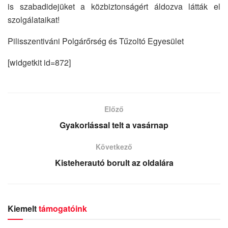
is szabadidejüket a közbiztonságért áldozva látták el
szolgálataikat!
Pilisszentiváni Polgárőrség és Tűzoltó Egyesület
[widgetkit id=872]
Előző
Gyakorlással telt a vasárnap
Következő
Kisteherautó borult az oldalára
Kiemelt
támogatóink