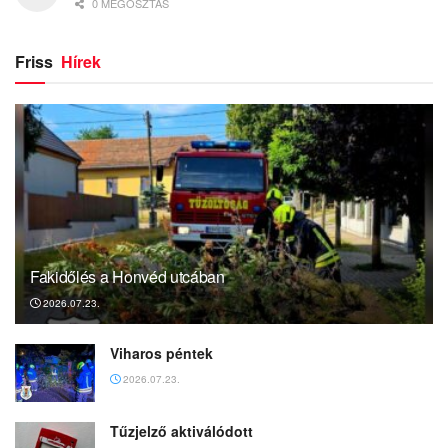
0 MEGOSZTÁS
Friss
Hírek
Fakidőlés a Honvéd utcában
2026.07.23.
Viharos péntek
2026.07.23.
Tűzjelző aktiválódott