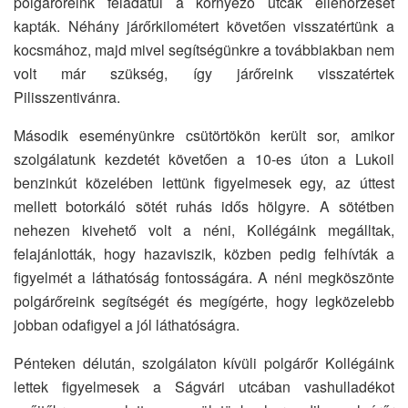
polgárőreink feladatul a környező utcák ellenőrzését
kapták. Néhány járőrkilométert követően visszatértünk a
kocsmához, majd mivel segítségünkre a továbbiakban nem
volt már szükség, így járőreink visszatértek
Pilisszentivánra.
Második eseményünkre csütörtökön került sor, amikor
szolgálatunk kezdetét követően a 10-es úton a Lukoil
benzinkút közelében lettünk figyelmesek egy, az úttest
mellett botorkáló sötét ruhás idős hölgyre. A sötétben
nehezen kivehető volt a néni, Kollégáink megálltak,
felajánlották, hogy hazaviszik, közben pedig felhívták a
figyelmét a láthatóság fontosságára. A néni megköszönte
polgárőreink segítségét és megígérte, hogy legközelebb
jobban odafigyel a jól láthatóságra.
Pénteken délután, szolgálaton kívüli polgárőr Kollégáink
lettek figyelmesek a Ságvári utcában vashulladékot