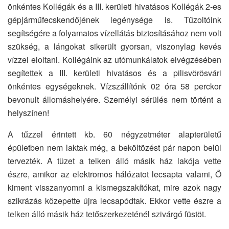
önkéntes Kollégák és a III. kerületi hivatásos Kollégák 2-es
gépjárműfecskendőjének legénysége is. Tűzoltóink
segítségére a folyamatos vízellátás biztosításához nem volt
szükség, a lángokat sikerült gyorsan, viszonylag kevés
vízzel eloltani. Kollégáink az utómunkálatok elvégzésében
segítettek a III. kerületi hivatásos és a pilisvörösvári
önkéntes egységeknek. Vízszállítónk 02 óra 58 perckor
bevonult állomáshelyére. Személyi sérülés nem történt a
helyszínen!
A tűzzel érintett kb. 60 négyzetméter alapterületű
épületben nem laktak még, a beköltözést pár napon belül
tervezték. A tüzet a telken álló másik ház lakója vette
észre, amikor az elektromos hálózatot lecsapta valami, Ő
kiment visszanyomni a kismegszakítókat, mire azok nagy
szikrázás közepette újra lecsapódtak. Ekkor vette észre a
telken álló másik ház tetőszerkezeténél szivárgó füstöt.