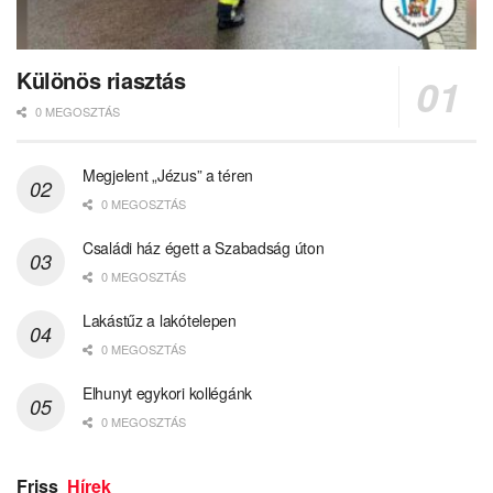
Különös riasztás
0 MEGOSZTÁS
Megjelent „Jézus” a téren
0 MEGOSZTÁS
Családi ház égett a Szabadság úton
0 MEGOSZTÁS
Lakástűz a lakótelepen
0 MEGOSZTÁS
Elhunyt egykori kollégánk
0 MEGOSZTÁS
Friss
Hírek