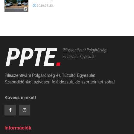
2026.07.23.
Pilisszentiváni Polgárőrség és Tűzoltó Egyesület
Szabadidőnket szívesen feláldozzuk, de szertteinket soha!
Kövess minket!
Információk