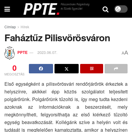
Címlap
Hírek
Faháztűz Pilisvörösváron
A
PPTE
2023.06.07.
A
0
MEGOSZTÁS
Első egységként a pilisvörösvári rendőrjárőrök érkeztek a
helyszínre, akikkel épp közös szolgálatot teljesített
polgárőrünk. Polgárőrünk tűzoltó is, így meg tudta kezdeni
azoknak az információknak a beszerzését, mely
megkönnyítheti, felgyorsíthatja az első kiérkező tűzoltó
egység beavatkozását. Kollégánk szíve a helyén volt és
tudását is megfelelően kamatoztatta, amikor a helyszínen