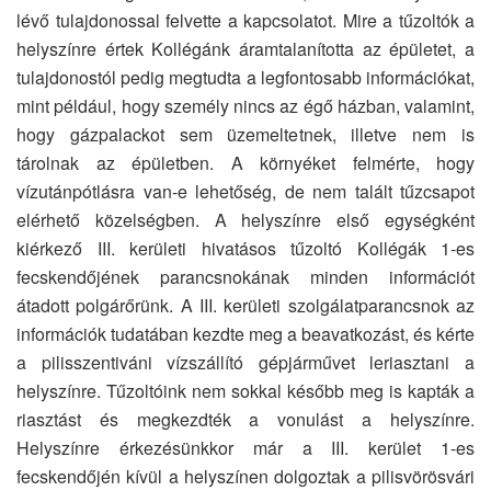
lévő tulajdonossal felvette a kapcsolatot. Mire a tűzoltók a
helyszínre értek Kollégánk áramtalanította az épületet, a
tulajdonostól pedig megtudta a legfontosabb információkat,
mint például, hogy személy nincs az égő házban, valamint,
hogy gázpalackot sem üzemeltetnek, illetve nem is
tárolnak az épületben. A környéket felmérte, hogy
vízutánpótlásra van-e lehetőség, de nem talált tűzcsapot
elérhető közelségben. A helyszínre első egységként
kiérkező III. kerületi hivatásos tűzoltó Kollégák 1-es
fecskendőjének parancsnokának minden információt
átadott polgárőrünk. A III. kerületi szolgálatparancsnok az
információk tudatában kezdte meg a beavatkozást, és kérte
a pilisszentiváni vízszállító gépjárművet leriasztani a
helyszínre. Tűzoltóink nem sokkal később meg is kapták a
riasztást és megkezdték a vonulást a helyszínre.
Helyszínre érkezésünkkor már a III. kerület 1-es
fecskendőjén kívül a helyszínen dolgoztak a pilisvörösvári