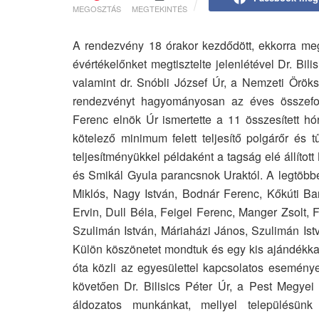
MEGOSZTÁS
MEGTEKINTÉS
A rendezvény 18 órakor kezdődött, ekkorra megér
évértékelőnket megtisztelte jelenlétével Dr. Bi
valamint dr. Snóbli József Úr, a Nemzeti Örök
rendezvényt hagyományosan az éves összefog
Ferenc elnök Úr ismertette a 11 összesített hóna
kötelező minimum felett teljesítő polgárőr és t
teljesítményükkel példaként a tagság elé állíto
és Smikál Gyula parancsnok Uraktól. A legtöbbet
Miklós, Nagy István, Bodnár Ferenc, Kőkúti Ba
Ervin, Dull Béla, Feigel Ferenc, Manger Zsolt, 
Szulimán István, Máriaházi János, Szulimán Ist
Külön köszönetet mondtuk és egy kis ajándékk
óta közli az egyesülettel kapcsolatos eseménye
követően Dr. Bilisics Péter Úr, a Pest Megye
áldozatos munkánkat, mellyel településünk