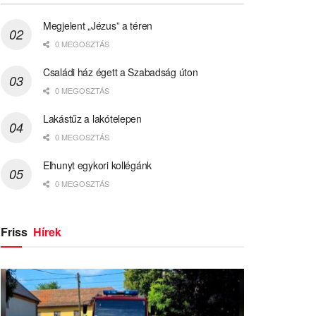
Megjelent „Jézus” a téren
0 MEGOSZTÁS
Családi ház égett a Szabadság úton
0 MEGOSZTÁS
Lakástűz a lakótelepen
0 MEGOSZTÁS
Elhunyt egykori kollégánk
0 MEGOSZTÁS
Friss
Hírek