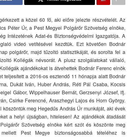
kezett a közel 60 fő, aki előre jelezte részvételét. Az
lisics Péter Úr, a Pest Megyei Polgárőr Szövetség elnöke,
ség Intézetének Adat-és Biztonségvédelmi Igazgatója. A
laló videó vetítésével kezdtük. Ezt követően Bodnár
p polgárőr, majd tűzoltó statisztikáját, és sorolta fel a
űzoltó Kollégák névsorát. A plusz szolgálatokat vállaló,
tt Kollégák ajándékokat is átvehettek Bodnár Ferenc elnök
 teljesített a 2016-os esztendő 11 hónapja alatt Bodnár
rna, Dukát Iván, Huber András, Réti Pál Csaba, Kocsis
Feigel Gábor, Wippelhauser Bernát, Gerzsenyi József, ifj.
ván, Csirke Ferencné, Araszhegyi Lajos és Horn György.
al köszöntük meg Hegedűs András Úr munkáját, aki évek
ket a helyi újságban, hitelesen! Az ajándékok átadását
i Polgárőr Szövetség elnöke kért szót és köszönte meg
 mellett Pest Megye biztonságosabbá tételéhez is