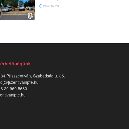
2026.07.23.
lérhetőségünk
84 Pilisszentiván, Szabadság u. 85.
fo[@]szentivanipte.hu
36 20 960 5680
entivanipte.hu