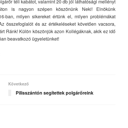
árőr téli kabátot, valamint 20 db jól láthatósági mellényt
ezúton is nagyon szépen köszönünk Neki! Elnökünk
16-ban, milyen sikereket értünk el, milyen problémákat
Az összefoglalót és az értékeléseket követően vacsora,
árt Ránk! Külön köszönjük azon Kollégáknak, akik ez idő
lóan beavatkozó ügyeletünket!
Következő
Pilisszántón segítettek polgárőreink