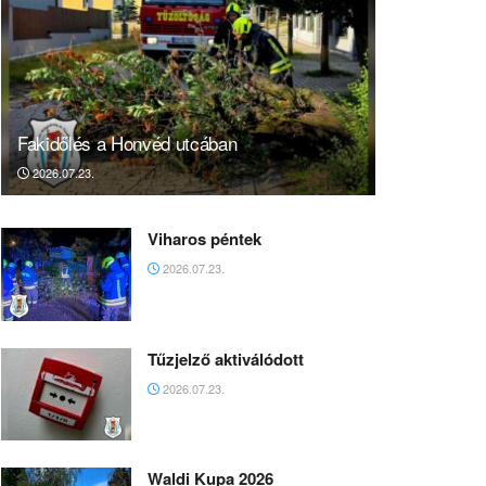
Fakidőlés a Honvéd utcában
2026.07.23.
Viharos péntek
2026.07.23.
Tűzjelző aktiválódott
2026.07.23.
Waldi Kupa 2026