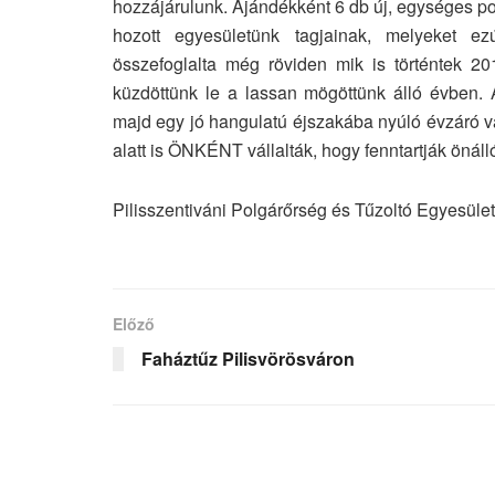
hozzájárulunk. Ajándékként 6 db új, egységes polg
hozott egyesületünk tagjainak, melyeket 
összefoglalta még röviden mik is történtek 20
küzdöttünk le a lassan mögöttünk álló évben. 
majd egy jó hangulatú éjszakába nyúló évzáró v
alatt is ÖNKÉNT vállalták, hogy fenntartják önál
Pilisszentiváni Polgárőrség és Tűzoltó Egyesület
Előző
Faháztűz Pilisvörösváron