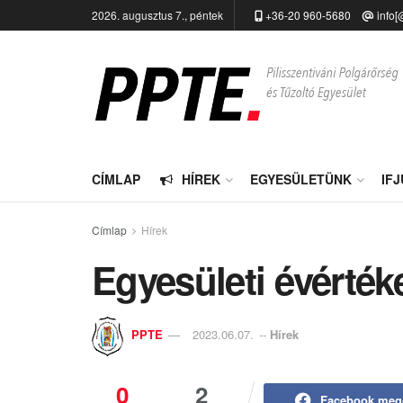
2026. augusztus 7., péntek
+36-20 960-5680
info[
CÍMLAP
HÍREK
EGYESÜLETÜNK
IF
Címlap
Hírek
Egyesületi évérték
PPTE
2023.06.07.
--
Hírek
0
2
Facebook meg