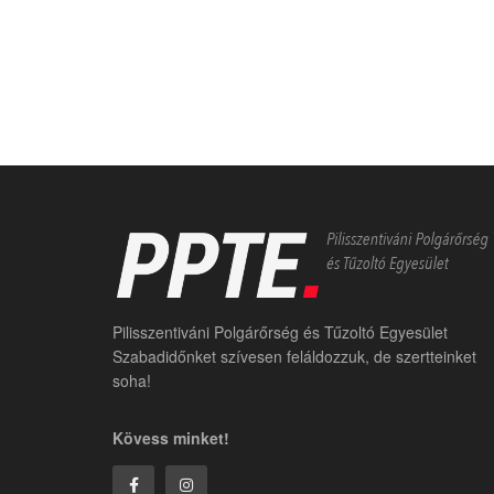
Pilisszentiváni Polgárőrség és Tűzoltó Egyesület
Szabadidőnket szívesen feláldozzuk, de szertteinket
soha!
Kövess minket!