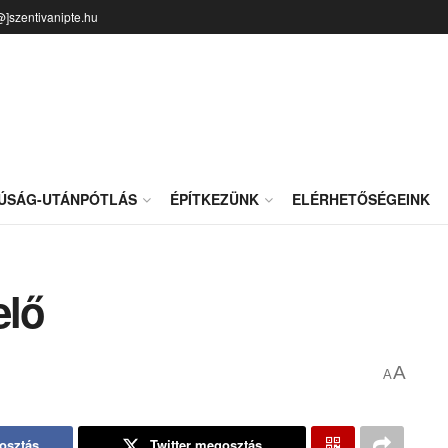
@]szentivanipte.hu
JÚSÁG-UTÁNPÓTLÁS
ÉPÍTKEZÜNK
ELÉRHETŐSÉGEINK
elő
A
A
osztás
Twitter megosztás