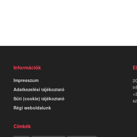
Információk
E
Impresszum
20
in
Adatkezelési tájékoztató
+
Süti (cookie) tájékoztató
sz
Régi weboldalunk
Címkék