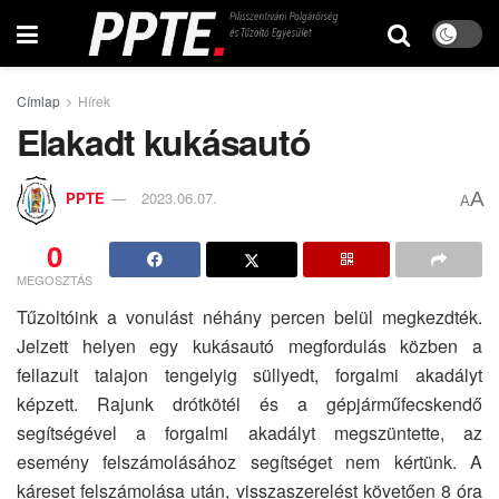
Címlap
Hírek
Elakadt kukásautó
A
PPTE
2023.06.07.
A
0
MEGOSZTÁS
Tűzoltóink a vonulást néhány percen belül megkezdték.
Jelzett helyen egy kukásautó megfordulás közben a
fellazult talajon tengelyig süllyedt, forgalmi akadályt
képzett. Rajunk drótkötél és a gépjárműfecskendő
segítségével a forgalmi akadályt megszüntette, az
esemény felszámolásához segítséget nem kértünk. A
káreset felszámolása után, visszaszerelést követően 8 óra