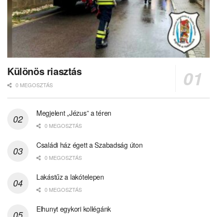
Különös riasztás
0 MEGOSZTÁS
Megjelent „Jézus” a téren
0 MEGOSZTÁS
Családi ház égett a Szabadság úton
0 MEGOSZTÁS
Lakástűz a lakótelepen
0 MEGOSZTÁS
Elhunyt egykori kollégánk