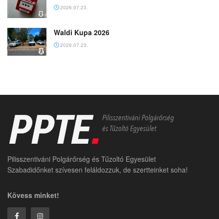
2026.07.23.
Waldi Kupa 2026
2026.07.23.
Pilisszentiváni Polgárőrség és Tűzoltó Egyesület
Szabadidőnket szívesen feláldozzuk, de szertteinket soha!
Kövess minket!