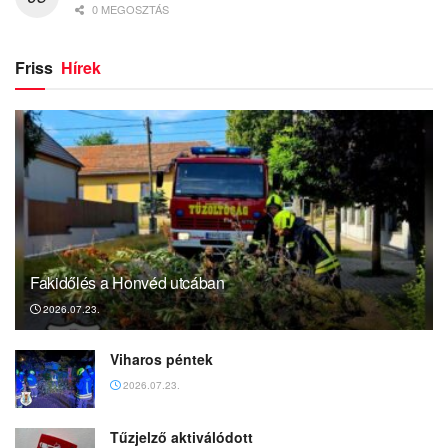
0 MEGOSZTÁS
Friss
Hírek
Fakidőlés a Honvéd utcában
2026.07.23.
Viharos péntek
2026.07.23.
Tűzjelző aktiválódott