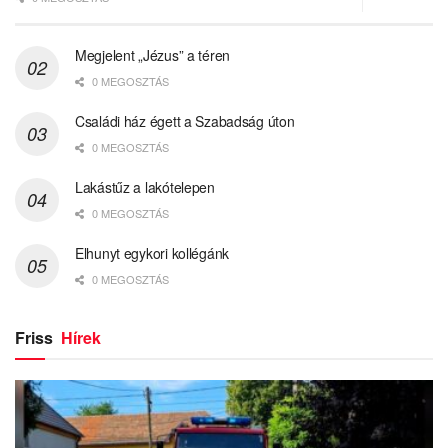
Megjelent „Jézus” a téren
0 MEGOSZTÁS
Családi ház égett a Szabadság úton
0 MEGOSZTÁS
Lakástűz a lakótelepen
0 MEGOSZTÁS
Elhunyt egykori kollégánk
0 MEGOSZTÁS
Friss
Hírek