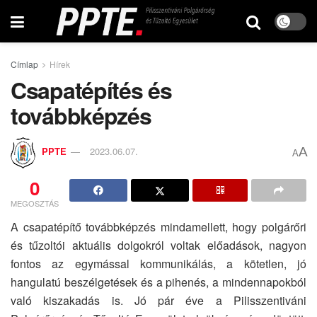
Címlap
Hírek
Csapatépítés és
továbbképzés
A
PPTE
2023.06.07.
A
0
MEGOSZTÁS
A csapatépítő továbbképzés mindamellett, hogy polgárőri
és tűzoltói aktuális dolgokról voltak előadások, nagyon
fontos az egymással kommunikálás, a kötetlen, jó
hangulatú beszélgetések és a pihenés, a mindennapokból
való kiszakadás is. Jó pár éve a Pilisszentiváni