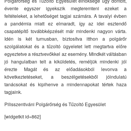
Polgárőrség és Tűzoltó Egyesület elnöksége úgy döntött,
évente egyszer igyekszik megteremteni ezeket a
feltételeket, a lehetőséget tagjai számára. A tavalyi évben
a pandémia miatt ez elmaradt, így az idei esztendő
csapatépítő továbbképzését már mindenki nagyon várta.
Idén is két turnusban, biztosítva itthon a polgárőr
szolgálatokat és a tűzoltó ügyeletet lett megtartva előre
egyeztetve a résztvevőkkel az esemény. Mindkét váltásban
jó hangulatban telt a kiküldetés, reméljük mindenki jól
érezte Magát és az előadásokból levonva a
következtetéseket, a beszélgetésekből jóindulatú
tanácsokat és kipihenve a mindennapokat tértek haza
tagjaink.
Pilisszentiváni Polgárőrség és Tűzoltó Egyesület
[widgetkit id=862]