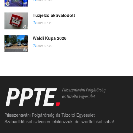
Tűzjelző aktiválódott
2026.07.23.
Waldi Kupa 2026
2026.07.23.
Pilisszentiváni Polgárőrség és Tűzoltó Egyesület
Szabadidőnket szívesen feláldozzuk, de szertteinket soha!