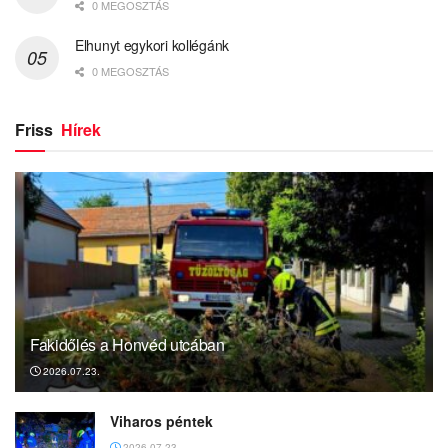
0 MEGOSZTÁS
Elhunyt egykori kollégánk
0 MEGOSZTÁS
Friss
Hírek
Fakidőlés a Honvéd utcában
2026.07.23.
Viharos péntek
2026.07.23.