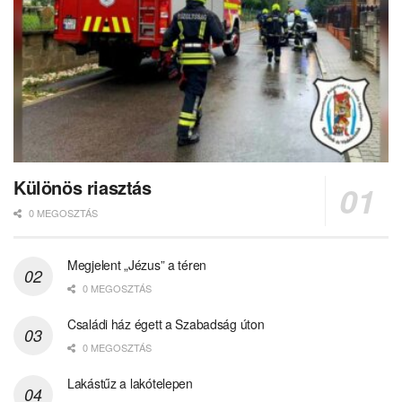
Különös riasztás
0 MEGOSZTÁS
Megjelent „Jézus” a téren
0 MEGOSZTÁS
Családi ház égett a Szabadság úton
0 MEGOSZTÁS
Lakástűz a lakótelepen