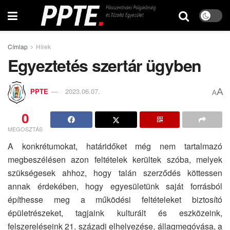
Címlap
Hírek
Egyeztetés szertár ügyben
A
PPTE
2023.06.07.
A
0
MEGOSZTÁS
A konkrétumokat, határidőket még nem tartalmazó
megbeszélésen azon feltételek kerültek szóba, melyek
szükségesek ahhoz, hogy talán szerződés köttessen
annak érdekében, hogy egyesületünk saját forrásból
építhesse meg a működési feltételeket biztosító
épületrészeket, tagjaink kulturált és eszközeink,
felszereléseink 21. századi elhelyezése, állagmegóvása, a