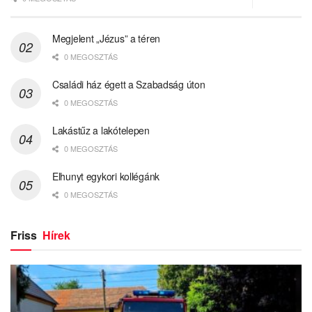
Megjelent „Jézus” a téren
0 MEGOSZTÁS
Családi ház égett a Szabadság úton
0 MEGOSZTÁS
Lakástűz a lakótelepen
0 MEGOSZTÁS
Elhunyt egykori kollégánk
0 MEGOSZTÁS
Friss
Hírek