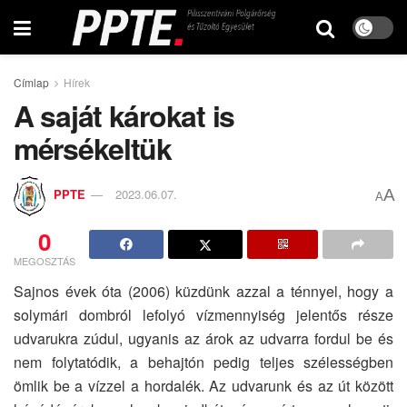
Címlap
Hírek
A saját károkat is
mérsékeltük
A
PPTE
2023.06.07.
A
0
MEGOSZTÁS
Sajnos évek óta (2006) küzdünk azzal a ténnyel, hogy a
solymári dombról lefolyó vízmennyiség jelentős része
udvarukra zúdul, ugyanis az árok az udvarra fordul be és
nem folytatódik, a behajtón pedig teljes szélességben
ömlik be a vízzel a hordalék. Az udvarunk és az út között