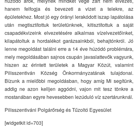
húzódó árok, melynek mindkét vége zárt nem elvezeti,
hanem felfogja és bevezeti a vizet a telekre, az
épületekhez. Most jó egy órányi lerakódott iszap lapátolása
után megtisztítottuk területünknek, kitisztítottuk a saját
csapadékvizeink elvezetésére alkalmas vízelvezetőinket,
kilapátoltuk a hordalékot garázsainkból, behajtónkról. Jó
lenne megoldást találni erre a 14 éve húzódó problémára,
mely megoldásában sajnos csupán javaslattevők vagyunk,
hiszen az érintett területek a Magyar Közút, valamint
Pilisszentiván Község Önkormányzatának tulajdonai.
Bízunk a mielőbbi megoldásban, hogy amíg Mi segítünk,
addig ne azon kelljen aggódni, vajon mit tesz tönkre a
mostanában egyre hevesebben lezúduló víz szertárunknál.
Pilisszentiváni Polgárőrség és Tűzoltó Egyesület
[widgetkit id=703]