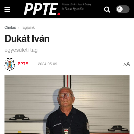
Címlap
Tagjaink
Dukát Iván
egyesületi tag
A
PPTE
2024.05.09.
A