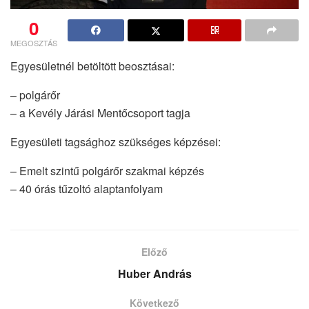
0
MEGOSZTÁS
Egyesületnél betöltött beosztásai:
– polgárőr
– a Kevély Járási Mentőcsoport tagja
Egyesületi tagsághoz szükséges képzései:
– Emelt szintű polgárőr szakmai képzés
– 40 órás tűzoltó alaptanfolyam
Előző
Huber András
Következő