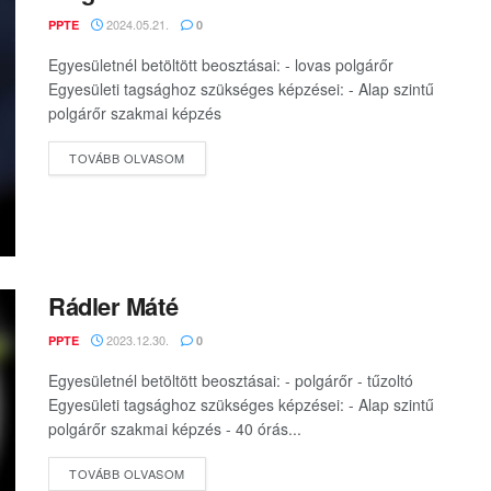
2024.05.21.
PPTE
0
Egyesületnél betöltött beosztásai: - lovas polgárőr
Egyesületi tagsághoz szükséges képzései: - Alap szintű
polgárőr szakmai képzés
DETAILS
TOVÁBB OLVASOM
Rádler Máté
2023.12.30.
PPTE
0
Egyesületnél betöltött beosztásai: - polgárőr - tűzoltó
Egyesületi tagsághoz szükséges képzései: - Alap szintű
polgárőr szakmai képzés - 40 órás...
DETAILS
TOVÁBB OLVASOM