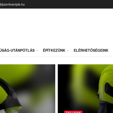
@]szentivanipte.hu
JÚSÁG-UTÁNPÓTLÁS
ÉPÍTKEZÜNK
ELÉRHETŐSÉGEINK
TAGJAINK