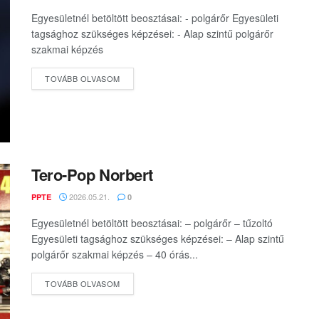
Egyesületnél betöltött beosztásai: - polgárőr Egyesületi
tagsághoz szükséges képzései: - Alap szintű polgárőr
szakmai képzés
DETAILS
TOVÁBB OLVASOM
Tero-Pop Norbert
2026.05.21.
PPTE
0
Egyesületnél betöltött beosztásai: – polgárőr – tűzoltó
Egyesületi tagsághoz szükséges képzései: – Alap szintű
polgárőr szakmai képzés – 40 órás...
DETAILS
TOVÁBB OLVASOM