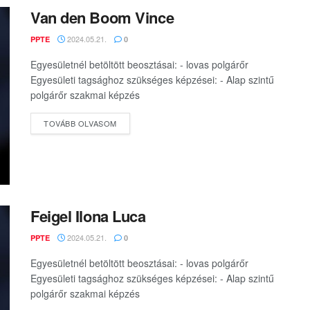
Van den Boom Vince
2024.05.21.
PPTE
0
Egyesületnél betöltött beosztásai: - lovas polgárőr
Egyesületi tagsághoz szükséges képzései: - Alap szintű
polgárőr szakmai képzés
DETAILS
TOVÁBB OLVASOM
Feigel Ilona Luca
2024.05.21.
PPTE
0
Egyesületnél betöltött beosztásai: - lovas polgárőr
Egyesületi tagsághoz szükséges képzései: - Alap szintű
polgárőr szakmai képzés