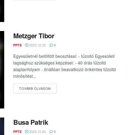
Metzger Tibor
2023.12.30.
PPTE
0
Egyesületnél betöltött beosztásai: - tűzoltó Egyesületi
tagsághoz szükséges képzései: - 40 órás tűzoltó
alaptanfolyam - önállóan beavatkozó önkéntes tűzoltó
minősítést...
DETAILS
TOVÁBB OLVASOM
Busa Patrik
2023.12.30.
PPTE
0