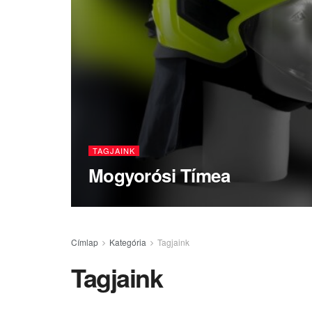
TAGJAINK
Mogyorósi Tímea
Címlap
Kategória
Tagjaink
Tagjaink