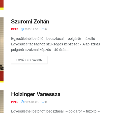
Szuromi Zoltán
2023.12.30.
PPTE
0
Egyesületnél betöltött beosztásai: - polgárőr - tűzoltó
Egyesületi tagsághoz szükséges képzései: - Alap szintű
polgárőr szakmai képzés - 40 órás...
DETAILS
TOVÁBB OLVASOM
Holzinger Vanessza
2025.01.02.
PPTE
0
Egyesületnél betöltött beosztásai: – polgárőr – tűzoltó –