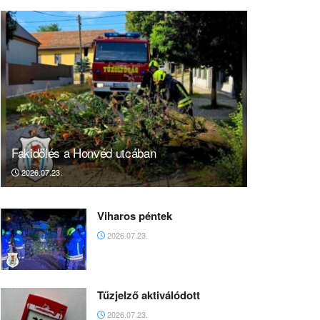
Fakidőlés a Honvéd utcában
2026.07.23.
Viharos péntek
2026.07.23.
Tűzjelző aktiválódott
2026.07.23.