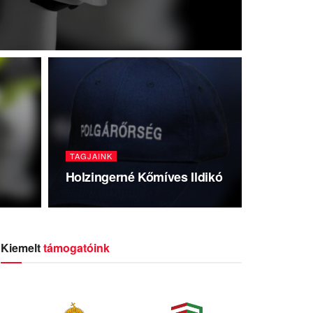
TAGJAINK
Holzingerné Kőmíves Ildikó
Kiemelt
támogatóink