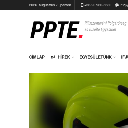
2026. augusztus 7., péntek
+36-20 960-5680
info[
CÍMLAP
HÍREK
EGYESÜLETÜNK
IF