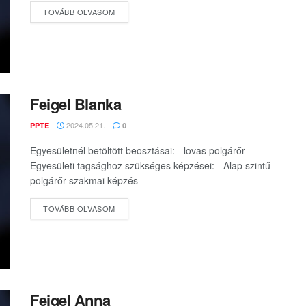
DETAILS
TOVÁBB OLVASOM
Feigel Blanka
2024.05.21.
PPTE
0
Egyesületnél betöltött beosztásai: - lovas polgárőr
Egyesületi tagsághoz szükséges képzései: - Alap szintű
polgárőr szakmai képzés
DETAILS
TOVÁBB OLVASOM
Feigel Anna