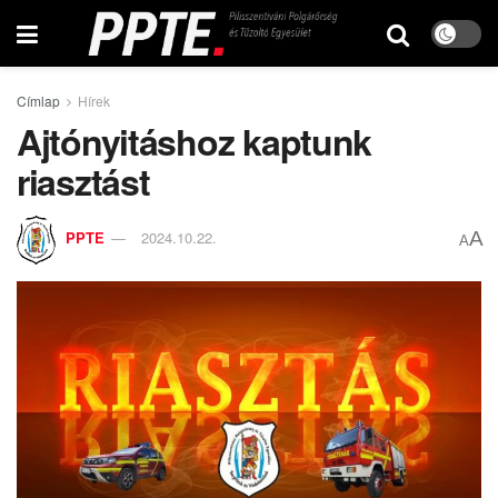
Címlap
Hírek
Ajtónyitáshoz kaptunk
riasztást
A
PPTE
2024.10.22.
A