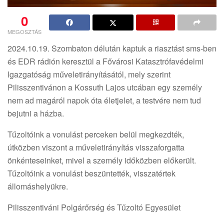
0
MEGOSZTÁS
2024.10.19. Szombaton délután kaptuk a riasztást sms-ben
és EDR rádión keresztül a Fővárosi Katasztrófavédelmi
Igazgatóság műveletirányításától, mely szerint
Pilisszentivánon a Kossuth Lajos utcában egy személy
nem ad magáról napok óta életjelet, a testvére nem tud
bejutni a házba.
Tűzoltóink a vonulást perceken belül megkezdték,
útközben viszont a műveletirányítás visszaforgatta
önkénteseinket, mivel a személy időközben előkerült.
Tűzoltóink a vonulást beszüntették, visszatértek
állomáshelyükre.
Pilisszentiváni Polgárőrség és Tűzoltó Egyesület