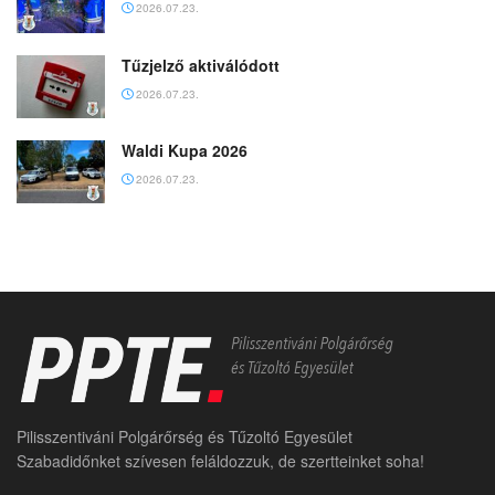
2026.07.23.
Tűzjelző aktiválódott
2026.07.23.
Waldi Kupa 2026
2026.07.23.
Pilisszentiváni Polgárőrség és Tűzoltó Egyesület
Szabadidőnket szívesen feláldozzuk, de szertteinket soha!