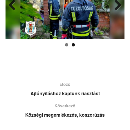
Previ
Next
ous
Előző
Ajtónyitáshoz kaptunk riasztást
Következő
Községi megemlékezés, koszorúzás