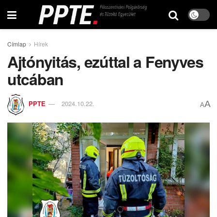
Címlap
Hírek
Ajtónyitás, ezúttal a Fenyves
utcában
A
PPTE
2024.10.22.
A