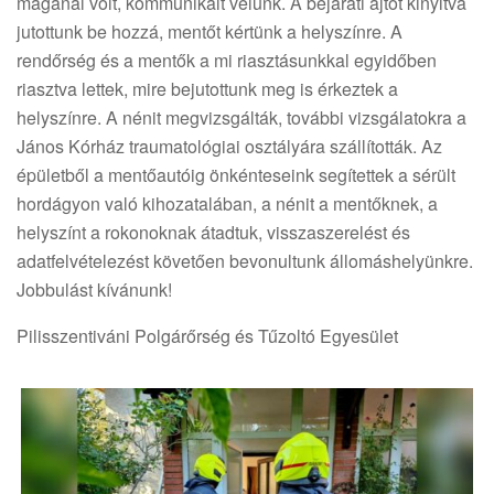
magánál volt, kommunikált velünk. A bejárati ajtót kinyitva
jutottunk be hozzá, mentőt kértünk a helyszínre. A
rendőrség és a mentők a mi riasztásunkkal egyidőben
riasztva lettek, mire bejutottunk meg is érkeztek a
helyszínre. A nénit megvizsgálták, további vizsgálatokra a
János Kórház traumatológiai osztályára szállították. Az
épületből a mentőautóig önkénteseink segítettek a sérült
hordágyon való kihozatalában, a nénit a mentőknek, a
helyszínt a rokonoknak átadtuk, visszaszerelést és
adatfelvételezést követően bevonultunk állomáshelyünkre.
Jobbulást kívánunk!
Pilisszentiváni Polgárőrség és Tűzoltó Egyesület