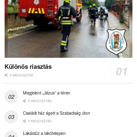
Különös riasztás
0 MEGOSZTÁS
Megjelent „Jézus” a téren
0 MEGOSZTÁS
Családi ház égett a Szabadság úton
0 MEGOSZTÁS
Lakástűz a lakótelepen