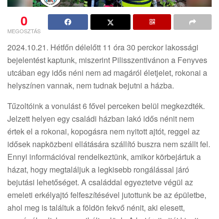
0
MEGOSZTÁS
2024.10.21. Hétfőn délelőtt 11 óra 30 perckor lakossági
bejelentést kaptunk, miszerint Pilisszentivánon a Fenyves
utcában egy idős néni nem ad magáról életjelet, rokonai a
helyszínen vannak, nem tudnak bejutni a házba.
Tűzoltóink a vonulást 6 fővel perceken belül megkezdték.
Jelzett helyen egy családi házban lakó idős nénit nem
értek el a rokonai, kopogásra nem nyitott ajtót, reggel az
idősek napközbeni ellátására szállító buszra nem szállt fel.
Ennyi információval rendelkeztünk, amikor körbejártuk a
házat, hogy megtaláljuk a legkisebb rongálással járó
bejutási lehetőséget. A családdal egyeztetve végül az
emeleti erkélyajtó felfeszítésével jutottunk be az épületbe,
ahol meg is találtuk a földön fekvő nénit, aki elesett,