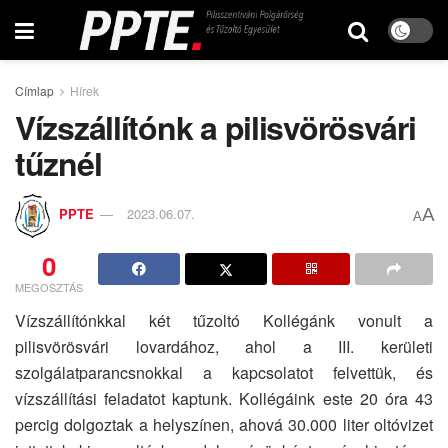
Címlap
Hírek
Vízszállítónk a pilisvörösvári
tűznél
A
PPTE
2023.06.07.
A
0
MEGOSZTÁS
Vízszállítónkkal két tűzoltó Kollégánk vonult a
pilisvörösvári lovardához, ahol a III. kerületi
szolgálatparancsnokkal a kapcsolatot felvettük, és
vízszállítási feladatot kaptunk. Kollégáink este 20 óra 43
percig dolgoztak a helyszínen, ahová 30.000 liter oltóvizet