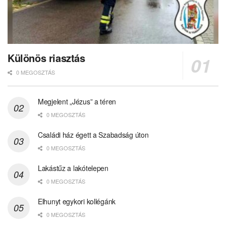
Különös riasztás
0 MEGOSZTÁS
Megjelent „Jézus” a téren
0 MEGOSZTÁS
Családi ház égett a Szabadság úton
0 MEGOSZTÁS
Lakástűz a lakótelepen
0 MEGOSZTÁS
Elhunyt egykori kollégánk
0 MEGOSZTÁS