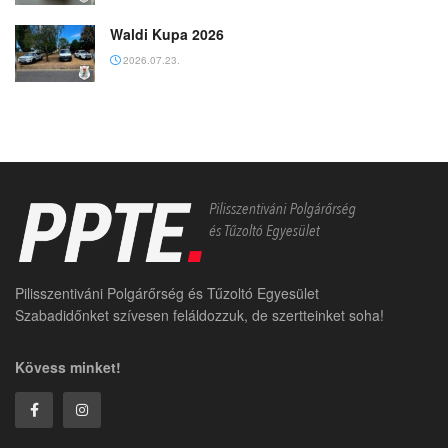
Waldi Kupa 2026
2026.07.23.
Pilisszentiváni Polgárőrség és Tűzoltó Egyesület
Szabadidőnket szívesen feláldozzuk, de szertteinket soha!
Kövess minket!