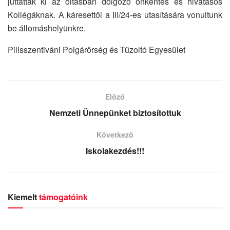
juttattak ki az oltásban dolgozó önkéntes és hivatásos
Kollégáknak. A káresettől a III/24-es utasítására vonultunk
be állomáshelyünkre.
Pilisszentiváni Polgárőrség és Tűzoltó Egyesület
Előző
Nemzeti Ünnepünket biztosítottuk
Következő
Iskolakezdés!!!
Kiemelt
támogatóink