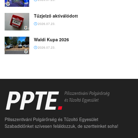
Tűzjelző aktiválódott
2026.07.23.
Waldi Kupa 2026
2026.07.23.
Pilisszentiváni Polgárőrség és Tűzoltó Egyesület
Szabadidőnket szívesen feláldozzuk, de szertteinket soha!