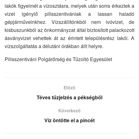
lakók figyelmét a vízosztásra, melyek után sorra érkeztek a
vizet igénylő pilisszentivániak a lassan haladó
gépjárműveinkhez. Vízszállítónkból nem ivóvizet, de
kisbuszunkból az önkormányzat által biztosított palackozott
ásványvizet vehettek át az érintett településrész lakói. A
vízszolgáltatás a délutáni órákban állt helyre.
Pilisszentiváni Polgárőrség és Tűzoltó Egyesület
Előző
Téves tűzjelzés a pékségből
Következő
Víz öntötte el a pincét