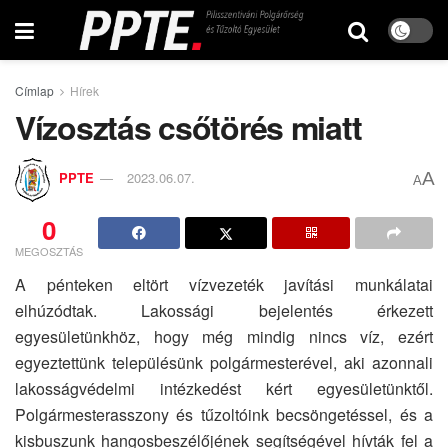
Címlap
Hírek
Vízosztás csőtörés miatt
A
PPTE
2023.06.07.
A
0
MEGOSZTÁS
A pénteken eltört vízvezeték javítási munkálatai
elhúzódtak. Lakossági bejelentés érkezett
egyesületünkhöz, hogy még mindig nincs víz, ezért
egyeztettünk településünk polgármesterével, aki azonnali
lakosságvédelmi intézkedést kért egyesületünktől.
Polgármesterasszony és tűzoltóink becsöngetéssel, és a
kisbuszunk hangosbeszélőjének segítségével hívták fel a