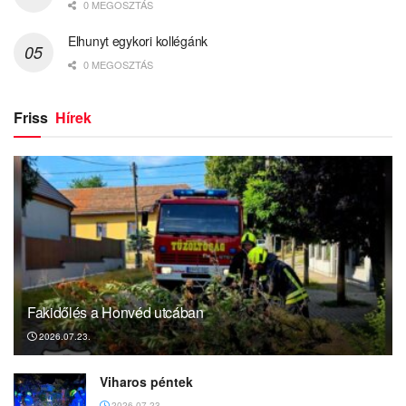
0 MEGOSZTÁS
Elhunyt egykori kollégánk
0 MEGOSZTÁS
Friss
Hírek
Fakidőlés a Honvéd utcában
2026.07.23.
Viharos péntek
2026.07.23.