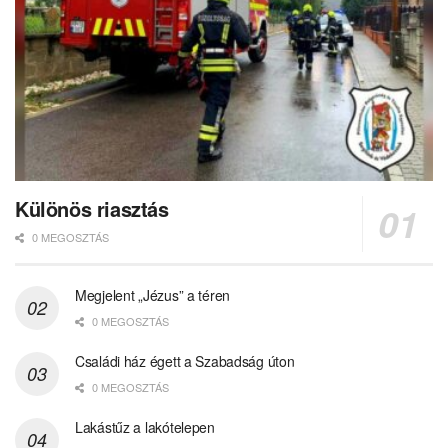
Különös riasztás
0 MEGOSZTÁS
Megjelent „Jézus” a téren
0 MEGOSZTÁS
Családi ház égett a Szabadság úton
0 MEGOSZTÁS
Lakástűz a lakótelepen