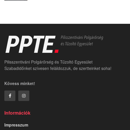
Pilisszentiváni Polgárőrség és Tűzoltó Egyesület
Szabadidőnket szívesen feláldozzuk, de szertteinket soha!
Kövess minket!
Információk
Impresszum