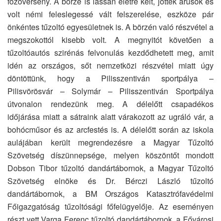
főzőverseny. A börze is lassan életre kelt, jöttek árusok és
volt némi feleslegessé vált felszerelése, eszköze pár
önkéntes tűzoltó egyesületnek is. A börzén való részvétel a
megszokottól kisebb volt. A megnyitót követően a
tűzoltóautós szirénás felvonulás kezdődhetett meg, amit
idén az országos, sőt nemzetközi részvétel miatt úgy
döntöttünk, hogy a Pilisszentiván sportpálya –
Pilisvörösvár – Solymár – Pilisszentiván Sportpálya
útvonalon rendezünk meg. A délelőtt csapadékos
időjárása miatt a sátraink alatt várakozott az ugráló vár, a
bohócműsor és az arcfestés is. A délelőtt során az iskola
aulájában került megrendezésre a Magyar Tűzoltó
Szövetség díszünnepsége, melyen köszöntőt mondott
Dobson Tibor tűzoltó dandártábornok, a Magyar Tűzoltó
Szövetség elnöke és Dr. Bérczi László tűzoltó
dandártábornok, a BM Országos Katasztrófavédelmi
Főigazgatóság tűzoltósági főfelügyelője. Az eseményen
részt vett Varga Ferenc tűzoltó dandártábornok, a Fővárosi