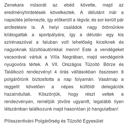
Zenekara műsorát az ebéd követte, majd az
eredményhirdetések következtek. A délutánt már a
napsütés jellemezte, így előkerült a légvár, és sor került pár
arcfestésre is. A helyi családok nagy öröműnkre
kilátogattak a sportpályára, így a délután egy kis
szirénaszóval a faluban volt lehetőség kicsiknek és
nagyoknak tűzoltóautónkkal menni! Este a vendégeket
vacsorával vártuk a Villa Negrában, majd vendégeink
nyugovóra tértek. A VII. Országos Tűzoltó Börze és
Találkozó rendezvényt 4 órás váltásokban összesen 8
polgárőrünk biztosította a nap folyamán. Vasárnap a
reggelit követően a népes külföldi delegációk
hazaindultak. Köszönjük, hogy részt vettek a
rendezvényen, reméljük jövőre ugyanitt, legalább ilyen
létszámban találkozunk majd hasonlóan jó hangulatban!
Pilisszentiváni Polgárőrség és Tűzoltó Egyesület