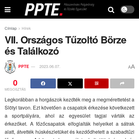
Címlap
Hírek
VII. Országos Tűzoltó Börze
és Találkozó
A
PPTE
2023.06.07.
A
0
MEGOSZTÁS
Legkorábban a horgászok kezdték meg a megmérettetést a
Slötyi tavon. Ezt követően a csapatok érkezése következett
a sportpályára, ahol az egyesület tagjai várták az
érkezőket. A főzőcsapatok elfoglalták helyeiket a sátrak
alatt, átvették húskészletüket és kezdődhetett a szabadtűzi