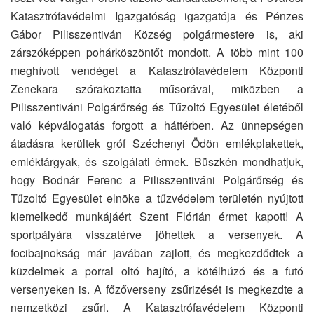
Katasztrófavédelmi Igazgatóság igazgatója és Pénzes
Gábor Pilisszentiván Község polgármestere is, aki
zárszóképpen pohárköszöntőt mondott. A több mint 100
meghívott vendéget a Katasztrófavédelem Központi
Zenekara szórakoztatta műsorával, miközben a
Pilisszentiváni Polgárőrség és Tűzoltó Egyesület életéből
való képválogatás forgott a háttérben. Az ünnepségen
átadásra kerültek gróf Széchenyi Ödön emlékplakettek,
emléktárgyak, és szolgálati érmek. Büszkén mondhatjuk,
hogy Bodnár Ferenc a Pilisszentiváni Polgárőrség és
Tűzoltó Egyesület elnöke a tűzvédelem területén nyújtott
kiemelkedő munkájáért Szent Flórián érmet kapott! A
sportpályára visszatérve jöhettek a versenyek. A
focibajnokság már javában zajlott, és megkezdődtek a
küzdelmek a porral oltó hajító, a kötélhúzó és a futó
versenyeken is. A főzőverseny zsűrizését is megkezdte a
nemzetközi zsűri. A Katasztrófavédelem Központi