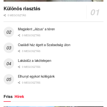
Különös riasztás
0 MEGOSZTÁS
Megjelent „Jézus” a téren
0 MEGOSZTÁS
Családi ház égett a Szabadság úton
0 MEGOSZTÁS
Lakástűz a lakótelepen
0 MEGOSZTÁS
Elhunyt egykori kollégánk
0 MEGOSZTÁS
Friss
Hírek