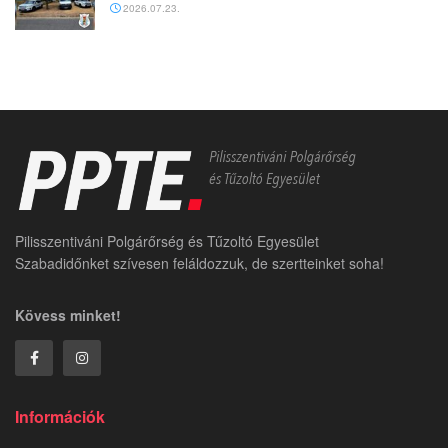
2026.07.23.
Pilisszentiváni Polgárőrség és Tűzoltó Egyesület
Szabadidőnket szívesen feláldozzuk, de szertteinket soha!
Kövess minket!
Információk