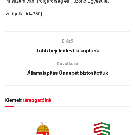
Pilisszentiváni Polgárőrség és Tűzoltó Egyesület
[widgetkit id=259]
Előző
Több bejelentést is kaptunk
Következő
Államalapítás Ünnepét biztosítottuk
Kiemelt
támogatóink