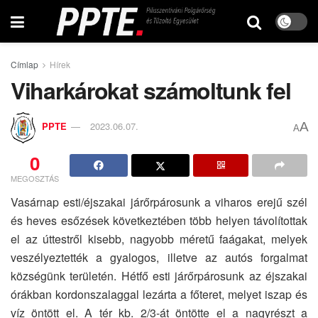
Címlap
Hírek
Viharkárokat számoltunk fel
A
PPTE
2023.06.07.
A
0
MEGOSZTÁS
Vasárnap esti/éjszakai járőrpárosunk a viharos erejű szél
és heves esőzések következtében több helyen távolítottak
el az úttestről kisebb, nagyobb méretű faágakat, melyek
veszélyeztették a gyalogos, illetve az autós forgalmat
községünk területén. Hétfő esti járőrpárosunk az éjszakai
órákban kordonszalaggal lezárta a főteret, melyet iszap és
víz öntött el. A tér kb. 2/3-át öntötte el a nagyrészt a