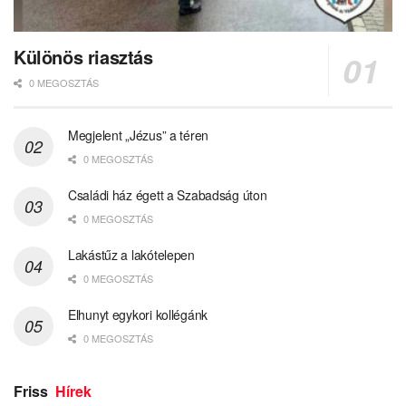
Különös riasztás
0 MEGOSZTÁS
Megjelent „Jézus” a téren
0 MEGOSZTÁS
Családi ház égett a Szabadság úton
0 MEGOSZTÁS
Lakástűz a lakótelepen
0 MEGOSZTÁS
Elhunyt egykori kollégánk
0 MEGOSZTÁS
Friss
Hírek