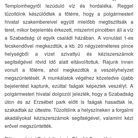
Templomhegyről lezúduló víz és hordaléka. Reggel
tűzoltóink készülődtek a főtérre, hogy a polgármesteri
hivatal szakembereivel együtt mielőbb megtisztítsák a
teret, mikor bejelentés érkezett, miszerint pincében áll a víz
a Szabadság út egyik családi házában. A vonulást 1-es
fecskendővel megkezdtük, a kb. 20 négyzetméteres pince
helységből a vizet szivattyú és kéziszerszámok
segítségével rövid idő alatt eltávolítottuk. Rajunk innen
vonult a főtérre, ahol megkezdtük a veszélyhelyzet
megszüntetését. A munkálatok végéhez közeledve újabb
bejelentést kaptunk, ezúttal faágak képeztek veszélyt. A
polgármesteri hivatal dolgozói jelezték, hogy a Szabadság
úton és az Erzsébet park előtt is faágak hasadtak le,
szakadtak az úttestre. Tűzoltóink a helyszíneken a forgalmi
akadályokat kéziszerszámok segítségével, valamint kézi
erővel megszüntették.