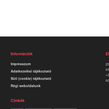
Információk
E
Impresszum
20
in
Adatkezelési tájékoztató
+
Süti (cookie) tájékoztató
sz
Régi weboldalunk
Címkék