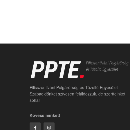
Pilisszentiváni Polgárőrség és Tűzoltó Egyesület
Szabadidőnket szívesen feláldozzuk, de szertteinket
soha!
Kövess minket!