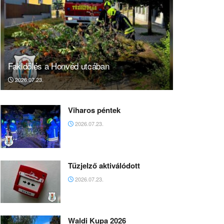
Fakidőlés a Honvéd utcában
2026.07.23.
Viharos péntek
2026.07.23.
Tűzjelző aktiválódott
2026.07.23.
Waldi Kupa 2026