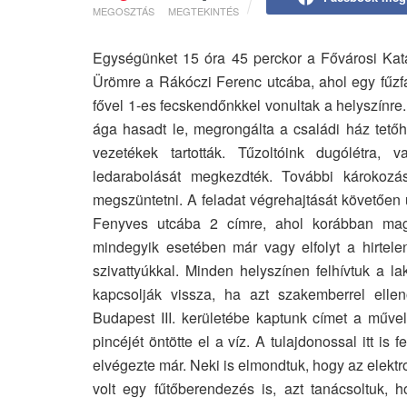
MEGOSZTÁS
MEGTEKINTÉS
Egységünket 15 óra 45 perckor a Fővárosi Katas
Ürömre a Rákóczi Ferenc utcába, ahol egy fűzfa 
fővel 1-es fecskendőnkkel vonultak a helyszínre.
ága hasadt le, megrongálta a családi ház tetőh
vezetékek tartották. Tűzoltóink dugólétra, 
ledarabolását megkezdték. További károkozás n
megszüntetni. A feladat végrehajtását követően
Fenyves utcába 2 címre, ahol korábban magas 
mindegyik esetében már vagy elfolyt a hirtele
szivattyúkkal. Minden helyszínen felhívtuk a l
kapcsolják vissza, ha azt szakemberrel ellenő
Budapest III. kerületébe kaptunk címet a művel
pincéjét öntötte el a víz. A tulajdonossal itt is f
elvégezte már. Neki is elmondtuk, hogy az elektrom
volt egy fűtőberendezés is, azt tanácsoltuk, 