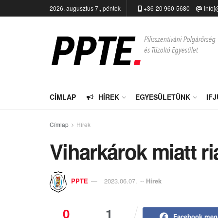
2026. augusztus 7., péntek
+36-20 960-5680
info[
CÍMLAP
HÍREK
EGYESÜLETÜNK
IF
Címlap
Hírek
Viharkárok miatt ri
PPTE
2023.06.07.
--
Hírek
0
1
Facebook meg