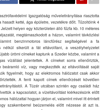
ztrófavédelmi Igazgatóság műveletirányítása riasztotta
hasadt ketté, ága épületre, vezetékre dőlt. Tűzoltóink 4
 Jelzett helyen egy közterületen álló fűzfa kb. 10 méteres
éjazatát, megtámaszkodott a házon, valamint távközlési
valamint benzinmotoros láncfűrész segítségével a fa
élkül sikerült a fát eltávolítani, a veszélyhelyzetet
 újabb ürömi címeket kaptunk a Szeder közbe, valamint a
vízállást jelentettek. A címeket sorra ellenőriztük,
n beáramló víz, vagy megkezdték az eltávolítását saját
akók figyelmét, hogy az elektromos hálózatot csak akkor
riztették. A fenti kapott címek ellenőrzését követően
etirányítástól. A Tüzér utcában szintén egy családi ház
elvettük a kapcsolatot, a vízeltávolítást kiérkezésünk előtt
os hálózattal hogyan járjon el, valamint mivel itt érintett
hogy szakemberrel beüzemelés előtt nézesse át azt is.