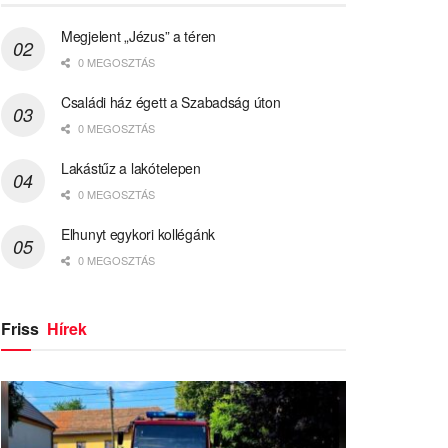
Megjelent „Jézus” a téren
0 MEGOSZTÁS
Családi ház égett a Szabadság úton
0 MEGOSZTÁS
Lakástűz a lakótelepen
0 MEGOSZTÁS
Elhunyt egykori kollégánk
0 MEGOSZTÁS
Friss
Hírek