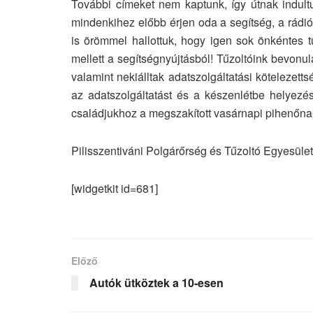
További címeket nem kaptunk, így útnak indult
mindenkihez előbb érjen oda a segítség, a rádió
is örömmel hallottuk, hogy igen sok önkéntes t
mellett a segítségnyújtásból! Tűzoltóink bevonulá
valamint nekiálltak adatszolgáltatási kötelezet
az adatszolgáltatást és a készenlétbe helyezés
családjukhoz a megszakított vasárnapi pihenőna
Pilisszentiváni Polgárőrség és Tűzoltó Egyesület
[widgetkit id=681]
Előző
Autók ütköztek a 10-esen