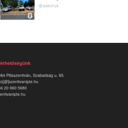
2026.07.23.
lérhetőségünk
84 Pilisszentiván, Szabadság u. 85.
fo[@]szentivanipte.hu
36 20 960 5680
entivanipte.hu