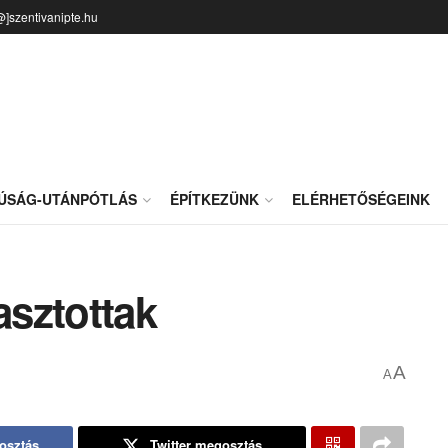
@]szentivanipte.hu
JÚSÁG-UTÁNPÓTLÁS
ÉPÍTKEZÜNK
ELÉRHETŐSÉGEINK
asztottak
A
A
osztás
Twitter megosztás