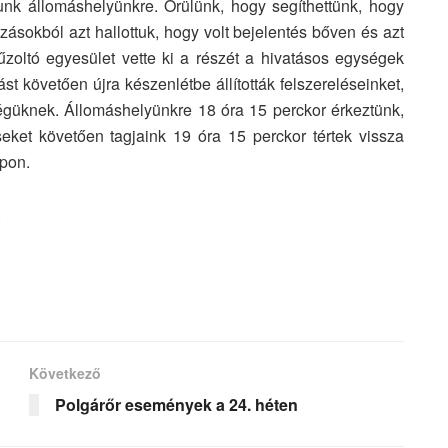
unk állomáshelyünkre. Örülünk, hogy segíthettünk, hogy
zásokból azt hallottuk, hogy volt bejelentés bőven és azt
űzoltó egyesület vette ki a részét a hivatásos egységek
st követően újra készenlétbe állították felszereléseinket,
tségüknek. Állomáshelyünkre 18 óra 15 perckor érkeztünk,
eket követően tagjaink 19 óra 15 perckor tértek vissza
pon.
Következő
Polgárőr események a 24. héten