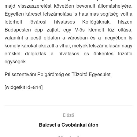
majd visszaszerelést követően bevonult állomáshelyére.
Egyetlen káreset felszámolása is hatalmas segítség volt a
leterhelt fővárosi hivatásos Kollégáknak, hiszen
Budapesten épp zajlott egy V-ös kiemelt tűz oltása,
valamint a pesti oldalon a városban és a megyében is
komoly károkat okozott a vihar, melyek felszámolásán nagy
erőkkel dolgoztak a hivatásos és önkéntes tűzoltó
egységek.
Pilisszentiváni Polgárőrség és Tűzoltó Egyesület
[widgetkit id=814]
Előző
Baleset a Csobánkai úton