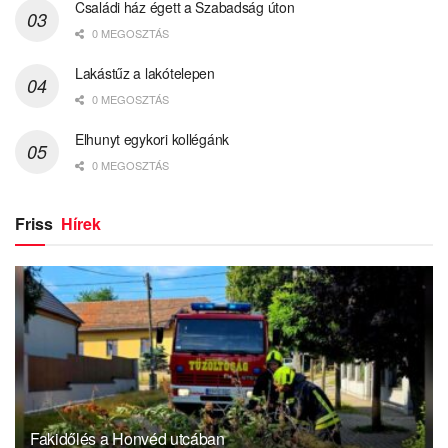
Családi ház égett a Szabadság úton
0 MEGOSZTÁS
Lakástűz a lakótelepen
0 MEGOSZTÁS
Elhunyt egykori kollégánk
0 MEGOSZTÁS
Friss
Hírek
Fakidőlés a Honvéd utcában