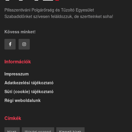
Pilisszentiváni Polgárőrség és Tűzoltó Egyesület
Szabadidőnket szívesen feláldozzuk, de szertteinket soha!
Kövess minket!
Információk
Impresszum
Adatkezelési tájékoztató
Süti (cookie) tájékoztató
Régi weboldalunk
Címkék
Hírek
Ifjúsági csoport
Kiemelt hírek