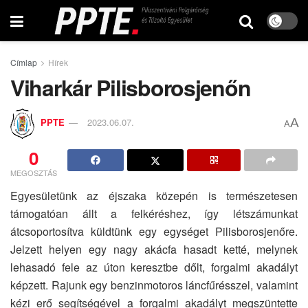
Címlap
Hírek
Viharkár Pilisborosjenőn
A
PPTE
2023.06.07.
A
0
MEGOSZTÁS
Egyesületünk az éjszaka közepén is természetesen
támogatóan állt a felkéréshez, így létszámunkat
átcsoportosítva küldtünk egy egységet Pilisborosjenőre.
Jelzett helyen egy nagy akácfa hasadt ketté, melynek
lehasadó fele az úton keresztbe dőlt, forgalmi akadályt
képzett. Rajunk egy benzinmotoros láncfűrésszel, valamint
kézi erő segítségével a forgalmi akadályt megszüntette