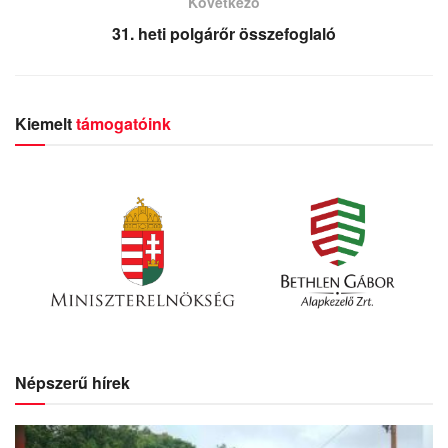
Következő
31. heti polgárőr összefoglaló
Kiemelt
támogatóink
Népszerű hírek