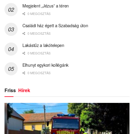
Megjelent „Jézus” a téren
0 MEGOSZTÁS
Családi ház égett a Szabadság úton
0 MEGOSZTÁS
Lakástűz a lakótelepen
0 MEGOSZTÁS
Elhunyt egykori kollégánk
0 MEGOSZTÁS
Friss
Hírek