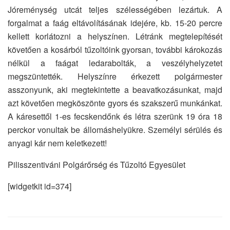
Jóreménység utcát teljes szélességében lezártuk. A
forgalmat a faág eltávolításának idejére, kb. 15-20 percre
kellett korlátozni a helyszínen. Létránk megtelepítését
követően a kosárból tűzoltóink gyorsan, további károkozás
nélkül a faágat ledarabolták, a veszélyhelyzetet
megszüntették. Helyszínre érkezett polgármester
asszonyunk, aki megtekintette a beavatkozásunkat, majd
azt követően megköszönte gyors és szakszerű munkánkat.
A káresettől 1-es fecskendőnk és létra szerünk 19 óra 18
perckor vonultak be állomáshelyükre. Személyi sérülés és
anyagi kár nem keletkezett!
Pilisszentiváni Polgárőrség és Tűzoltó Egyesület
[widgetkit id=374]