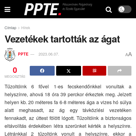
Címlap
Hírek
Vezetékek tartották az ágat
A
PPTE
2023.06.07.
A
0
MEGOSZTÁS
Tűzoltóink 6 fővel 1-es fecskendőnkkel vonultak a
helyszínre, ahová 18 óra 39 perckor érkeztek meg. Jelzett
helyen kb. 20 méteres fa 6-8 méteres ága a vizes hó súlya
alatt meghasadt, az ág egy távközlési vezetéken
fennakadt, az úttest fölött lógott. Tűzoltóink a biztonságos
eltávolítás érdekében létra szerünket kérték a helyszínre.
Létránkkal 2 tűzoltónk vonult a helyszínre, ekkor a