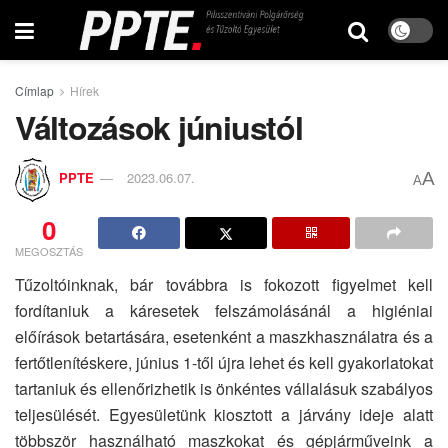
Címlap
Hírek
Változások júniustól
A
PPTE
2023.06.07.
A
0
MEGOSZTÁS
Tűzoltóinknak, bár továbbra is fokozott figyelmet kell
fordítaniuk a káresetek felszámolásánál a higiéniai
előírások betartására, esetenként a maszkhasználatra és a
fertőtlenítéskere, június 1-től újra lehet és kell gyakorlatokat
tartaniuk és ellenőrizhetik is önkéntes vállalásuk szabályos
teljesülését. Egyesületünk kiosztott a járvány ideje alatt
többször használható maszkokat és gépjárműveink a