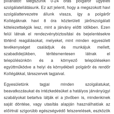
pillanatot! Megszűnik 0-24 órás polgárőr ügyeleti
szolgálatellátásunk. Ez azt jelenti, hogy a megszokott havi
szolgálattervezetre állunk vissza, így a polgárőr
Kollégáknak havi 8 óra közterületi járőrszolgálati
kötelezettségük lesz, mint a járvány előtti időkben. Ezen
felül látnak el rendezvénybiztosítási és bejelentésekre
történő reagálásokat, melyeket, mint minden egyesületi
tevékenységet családjuk és munkájuk mellett,
szabadidejükben, térítésmentesen látnak el
településünkön és a környező településeken
együttműködve a helyi és környékbeli polgárőr és rendőr
Kollégákkal, társszervek tagjaival.
Egyesületünk tagjai minden szolgálatukat,
beavatkozásukat és intézkedésüket a hatályos járványügyi
szabályokat betartva látják el a jövőben is, mindenkinek
saját döntése, vagy utasítás alapján használhatóak az
előírtnál szigorúbb egészségvédő felszerelések, eszközök