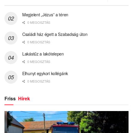
Megjelent „Jézus” a téren
0 MEGOSZTÁS
Családi ház égett a Szabadság úton
0 MEGOSZTÁS
Lakástűz a lakótelepen
0 MEGOSZTÁS
Elhunyt egykori kollégánk
0 MEGOSZTÁS
Friss
Hírek