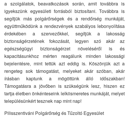
a szolgálatok, beavatkozások során, amit továbbra is
igyekszünk egyesületi forrásból biztosítani. Továbbra is
segítjük más polgárőrségek és a rendőrség munkáját,
együttműködünk a rendezvények szabályos lebonyolítása
érdekében a szervezőkkel, segítjük a lakosság
biztonságérzetének fokozását, legyen szó akár az
egészségügyi biztonságérzet növeléséről is és
kapacitásunkhoz mérten reagálunk minden lakossági
bejelentésre, mint tettük azt eddig is. Köszönjük azt a
rengeteg sok támogatást, melyeket akár szóban, akár
írásban kaptunk a mögöttünk álló időszakban!
Támogatásra a jövőben is szükségünk lesz, hiszen ez
tartja életben önkénteseink lelkiismeretes munkáját, melyet
településünkért tesznek nap mint nap!
Pilisszentiváni Polgárőrség és Tűzoltó Egyesület