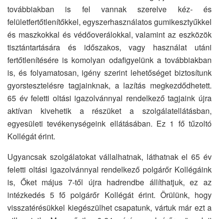
továbbiakban is fel vannak szerelve kéz- és
felületfertőtlenítőkkel, egyszerhasználatos gumikesztyűkkel
és maszkokkal és védőoverálokkal, valamint az eszközök
tisztántartására és időszakos, vagy használat utáni
fertőtlenítésére is komolyan odafigyelünk a továbbiakban
is, és folyamatosan, igény szerint lehetőséget biztosítunk
gyorstesztelésre tagjainknak, a lazítás megkezdődhetett.
65 év feletti oltási igazolvánnyal rendelkező tagjaink újra
aktívan kivehetik a részüket a szolgálatellátásban,
egyesületi tevékenységeink ellátásában. Ez 1 fő tűzoltó
Kollégát érint.
Ugyancsak szolgálatokat vállalhatnak, láthatnak el 65 év
feletti oltási igazolvánnyal rendelkező polgárőr Kollégáink
is, Őket május 7-től újra hadrendbe állíthatjuk, ez az
intézkedés 5 fő polgárőr Kollégát érint. Örülünk, hogy
visszatérésükkel kiegészülhet csapatunk, vártuk már ezt a